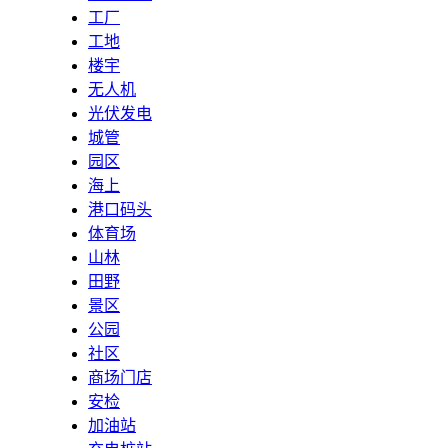
工厂
工地
楼宇
无人机
光伏发电
城管
园区
海上
港口码头
体育场
山林
田野
景区
公园
社区
商场门店
安检
加油站