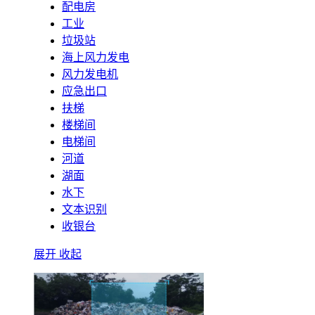
配电房
工业
垃圾站
海上风力发电
风力发电机
应急出口
扶梯
楼梯间
电梯间
河道
湖面
水下
文本识别
收银台
展开
收起