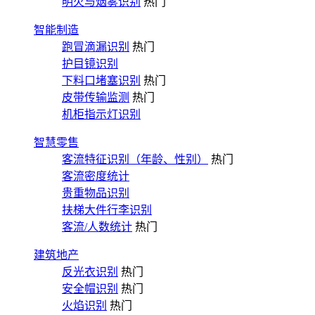
明火与烟雾识别
热门
智能制造
跑冒滴漏识别
热门
护目镜识别
下料口堵塞识别
热门
皮带传输监测
热门
机柜指示灯识别
智慧零售
客流特征识别（年龄、性别）
热门
客流密度统计
贵重物品识别
扶梯大件行李识别
客流/人数统计
热门
建筑地产
反光衣识别
热门
安全帽识别
热门
火焰识别
热门