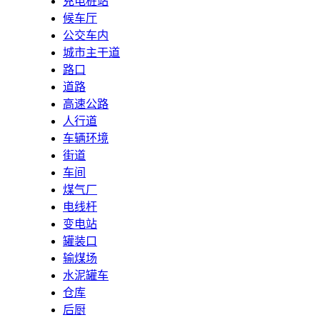
充电桩站
候车厅
公交车内
城市主干道
路口
道路
高速公路
人行道
车辆环境
街道
车间
煤气厂
电线杆
变电站
罐装口
输煤场
水泥罐车
仓库
后厨