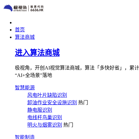
首页
算法商城
进入算法商城
极视角，开创AI视觉算法商城，算法「多快好省」，累计图像
“AI+全场景”落地
智慧能源
风电叶片缺陷识别
卸油作业安全设施识别
热门
静电服识别
电线杆鸟巢识别
明火与烟雾识别
热门
智能制造