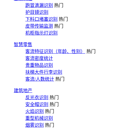
跑冒滴漏识别
热门
护目镜识别
下料口堵塞识别
热门
皮带传输监测
热门
机柜指示灯识别
智慧零售
客流特征识别（年龄、性别）
热门
客流密度统计
贵重物品识别
扶梯大件行李识别
客流/人数统计
热门
建筑地产
反光衣识别
热门
安全帽识别
热门
火焰识别
热门
重型机械识别
烟雾识别
热门