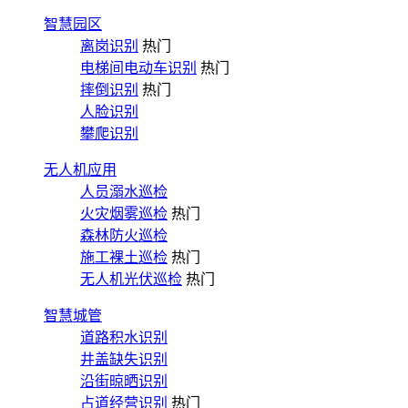
智慧园区
离岗识别
热门
电梯间电动车识别
热门
摔倒识别
热门
人脸识别
攀爬识别
无人机应用
人员溺水巡检
火灾烟雾巡检
热门
森林防火巡检
施工裸土巡检
热门
无人机光伏巡检
热门
智慧城管
道路积水识别
井盖缺失识别
沿街晾晒识别
占道经营识别
热门