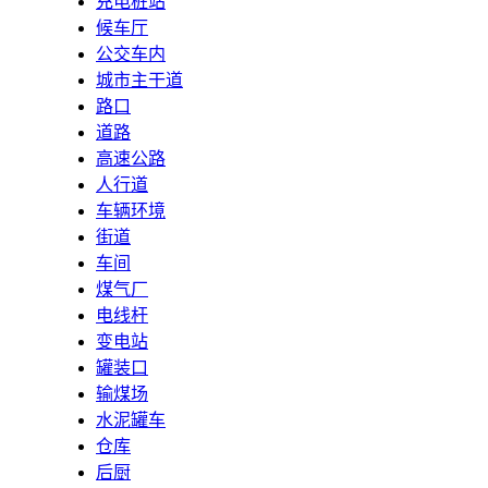
充电桩站
候车厅
公交车内
城市主干道
路口
道路
高速公路
人行道
车辆环境
街道
车间
煤气厂
电线杆
变电站
罐装口
输煤场
水泥罐车
仓库
后厨