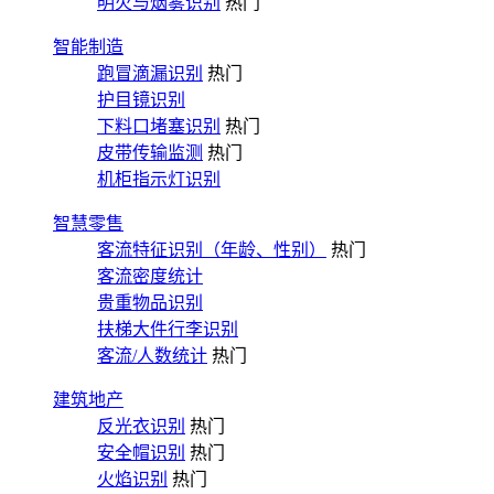
明火与烟雾识别
热门
智能制造
跑冒滴漏识别
热门
护目镜识别
下料口堵塞识别
热门
皮带传输监测
热门
机柜指示灯识别
智慧零售
客流特征识别（年龄、性别）
热门
客流密度统计
贵重物品识别
扶梯大件行李识别
客流/人数统计
热门
建筑地产
反光衣识别
热门
安全帽识别
热门
火焰识别
热门