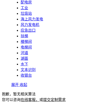
配电房
工业
垃圾站
海上风力发电
风力发电机
应急出口
扶梯
楼梯间
电梯间
河道
湖面
水下
文本识别
收银台
展开
收起
抱歉，暂无相关算法
您可以咨询
在线客服，
或
提交定制需求