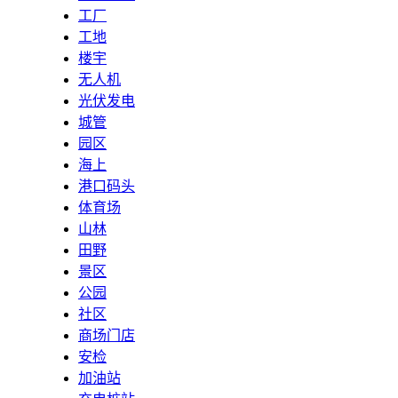
工厂
工地
楼宇
无人机
光伏发电
城管
园区
海上
港口码头
体育场
山林
田野
景区
公园
社区
商场门店
安检
加油站