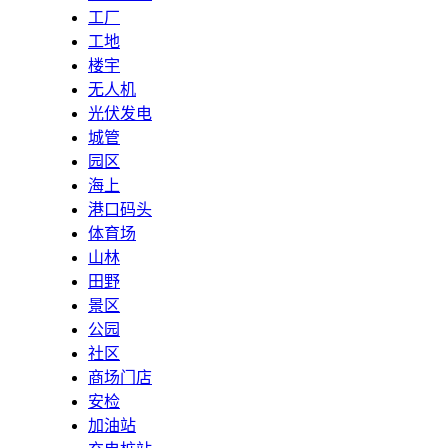
工厂
工地
楼宇
无人机
光伏发电
城管
园区
海上
港口码头
体育场
山林
田野
景区
公园
社区
商场门店
安检
加油站