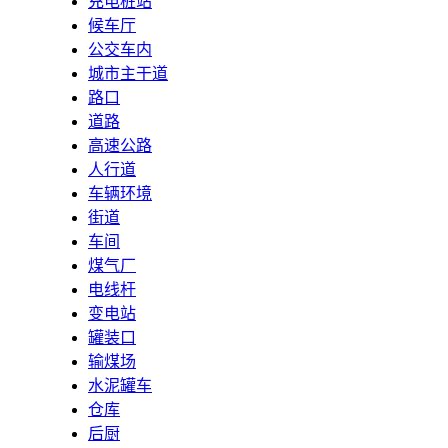
充电桩站
候车厅
公交车内
城市主干道
路口
道路
高速公路
人行道
车辆环境
街道
车间
煤气厂
电线杆
变电站
罐装口
输煤场
水泥罐车
仓库
后厨