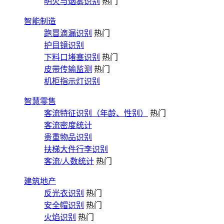
明火与烟雾识别
热门
智能制造
跑冒滴漏识别
热门
护目镜识别
下料口堵塞识别
热门
皮带传输监测
热门
机柜指示灯识别
智慧零售
客流特征识别（年龄、性别）
热门
客流密度统计
贵重物品识别
扶梯大件行李识别
客流/人数统计
热门
建筑地产
反光衣识别
热门
安全帽识别
热门
火焰识别
热门