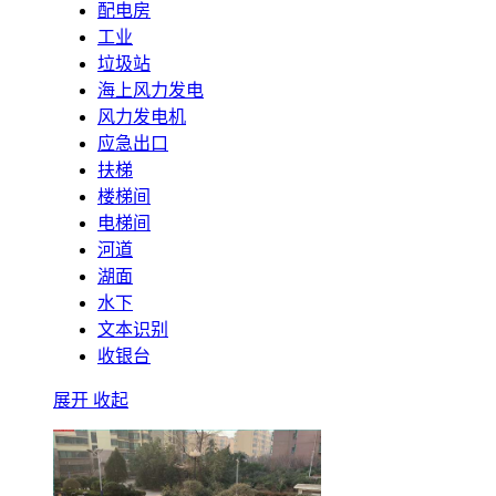
配电房
工业
垃圾站
海上风力发电
风力发电机
应急出口
扶梯
楼梯间
电梯间
河道
湖面
水下
文本识别
收银台
展开
收起