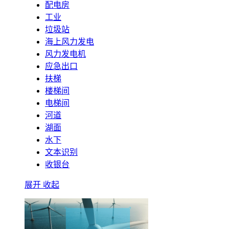
配电房
工业
垃圾站
海上风力发电
风力发电机
应急出口
扶梯
楼梯间
电梯间
河道
湖面
水下
文本识别
收银台
展开
收起