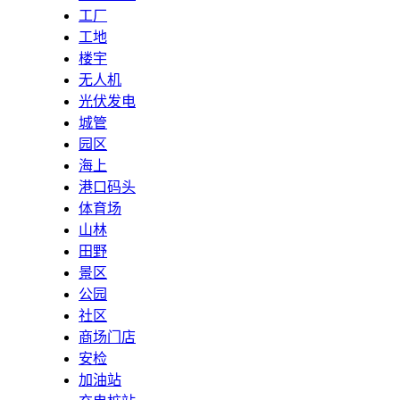
工厂
工地
楼宇
无人机
光伏发电
城管
园区
海上
港口码头
体育场
山林
田野
景区
公园
社区
商场门店
安检
加油站