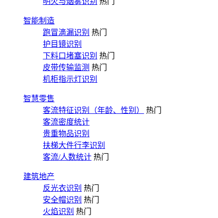
明火与烟雾识别
热门
智能制造
跑冒滴漏识别
热门
护目镜识别
下料口堵塞识别
热门
皮带传输监测
热门
机柜指示灯识别
智慧零售
客流特征识别（年龄、性别）
热门
客流密度统计
贵重物品识别
扶梯大件行李识别
客流/人数统计
热门
建筑地产
反光衣识别
热门
安全帽识别
热门
火焰识别
热门