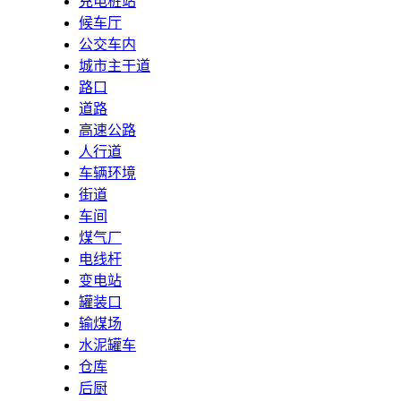
充电桩站
候车厅
公交车内
城市主干道
路口
道路
高速公路
人行道
车辆环境
街道
车间
煤气厂
电线杆
变电站
罐装口
输煤场
水泥罐车
仓库
后厨