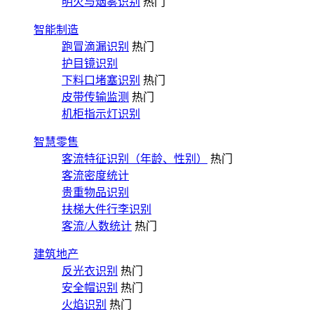
明火与烟雾识别
热门
智能制造
跑冒滴漏识别
热门
护目镜识别
下料口堵塞识别
热门
皮带传输监测
热门
机柜指示灯识别
智慧零售
客流特征识别（年龄、性别）
热门
客流密度统计
贵重物品识别
扶梯大件行李识别
客流/人数统计
热门
建筑地产
反光衣识别
热门
安全帽识别
热门
火焰识别
热门