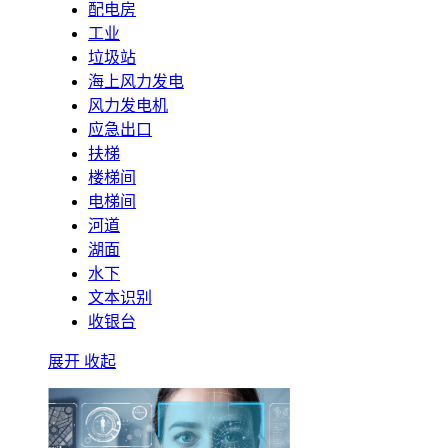
配电房
工业
垃圾站
海上风力发电
风力发电机
应急出口
扶梯
楼梯间
电梯间
河道
湖面
水下
文本识别
收银台
展开
收起