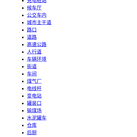
充电桩站
候车厅
公交车内
城市主干道
路口
道路
高速公路
人行道
车辆环境
街道
车间
煤气厂
电线杆
变电站
罐装口
输煤场
水泥罐车
仓库
后厨