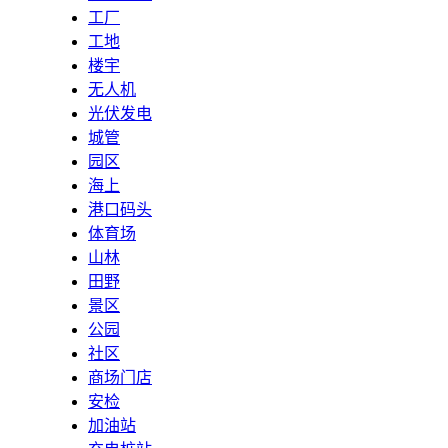
工厂
工地
楼宇
无人机
光伏发电
城管
园区
海上
港口码头
体育场
山林
田野
景区
公园
社区
商场门店
安检
加油站