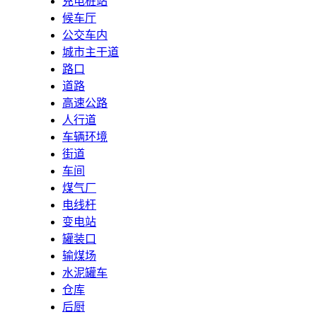
充电桩站
候车厅
公交车内
城市主干道
路口
道路
高速公路
人行道
车辆环境
街道
车间
煤气厂
电线杆
变电站
罐装口
输煤场
水泥罐车
仓库
后厨