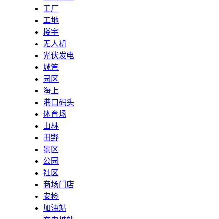
工厂
工地
楼宇
无人机
光伏发电
城管
园区
海上
港口码头
体育场
山林
田野
景区
公园
社区
商场门店
安检
加油站