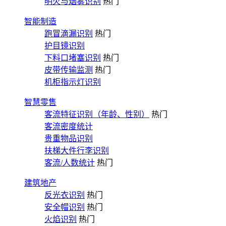
明火与烟雾识别
热门
智能制造
跑冒滴漏识别
热门
护目镜识别
下料口堵塞识别
热门
皮带传输监测
热门
机柜指示灯识别
智慧零售
客流特征识别（年龄、性别）
热门
客流密度统计
贵重物品识别
扶梯大件行李识别
客流/人数统计
热门
建筑地产
反光衣识别
热门
安全帽识别
热门
火焰识别
热门