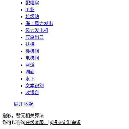
配电房
工业
垃圾站
海上风力发电
风力发电机
应急出口
扶梯
楼梯间
电梯间
河道
湖面
水下
文本识别
收银台
展开
收起
抱歉，暂无相关算法
您可以咨询
在线客服，
或
提交定制需求