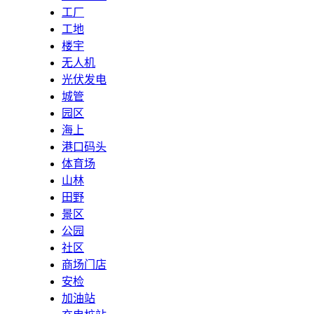
工厂
工地
楼宇
无人机
光伏发电
城管
园区
海上
港口码头
体育场
山林
田野
景区
公园
社区
商场门店
安检
加油站