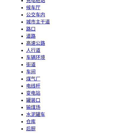
充电桩站
候车厅
公交车内
城市主干道
路口
道路
高速公路
人行道
车辆环境
街道
车间
煤气厂
电线杆
变电站
罐装口
输煤场
水泥罐车
仓库
后厨