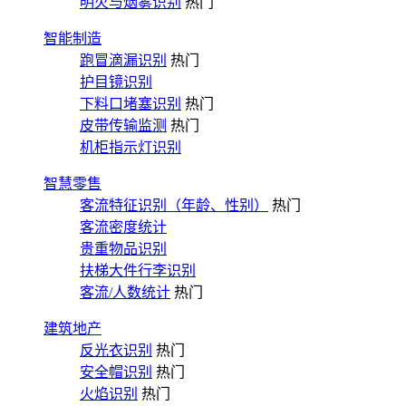
明火与烟雾识别
热门
智能制造
跑冒滴漏识别
热门
护目镜识别
下料口堵塞识别
热门
皮带传输监测
热门
机柜指示灯识别
智慧零售
客流特征识别（年龄、性别）
热门
客流密度统计
贵重物品识别
扶梯大件行李识别
客流/人数统计
热门
建筑地产
反光衣识别
热门
安全帽识别
热门
火焰识别
热门