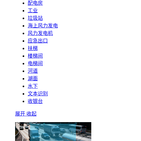
配电房
工业
垃圾站
海上风力发电
风力发电机
应急出口
扶梯
楼梯间
电梯间
河道
湖面
水下
文本识别
收银台
展开
收起