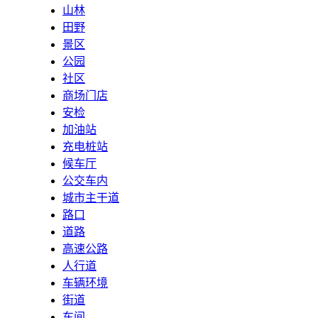
山林
田野
景区
公园
社区
商场门店
安检
加油站
充电桩站
候车厅
公交车内
城市主干道
路口
道路
高速公路
人行道
车辆环境
街道
车间