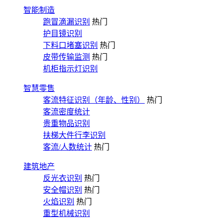
智能制造
跑冒滴漏识别
热门
护目镜识别
下料口堵塞识别
热门
皮带传输监测
热门
机柜指示灯识别
智慧零售
客流特征识别（年龄、性别）
热门
客流密度统计
贵重物品识别
扶梯大件行李识别
客流/人数统计
热门
建筑地产
反光衣识别
热门
安全帽识别
热门
火焰识别
热门
重型机械识别