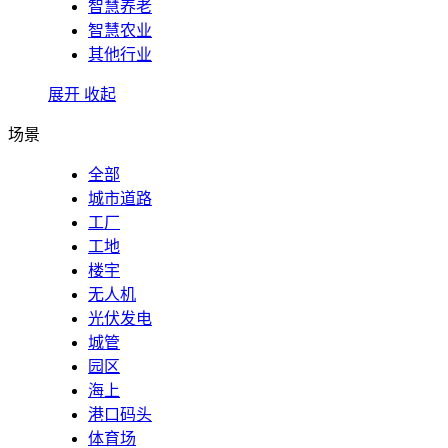
智慧养老
智慧农业
其他行业
展开
收起
场景
全部
城市道路
工厂
工地
楼宇
无人机
光伏发电
城管
园区
海上
港口码头
体育场