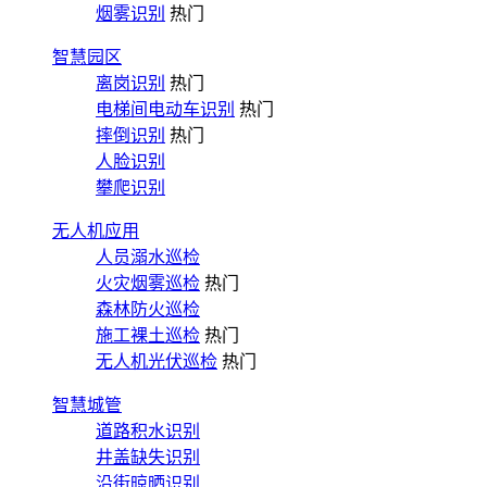
烟雾识别
热门
智慧园区
离岗识别
热门
电梯间电动车识别
热门
摔倒识别
热门
人脸识别
攀爬识别
无人机应用
人员溺水巡检
火灾烟雾巡检
热门
森林防火巡检
施工裸土巡检
热门
无人机光伏巡检
热门
智慧城管
道路积水识别
井盖缺失识别
沿街晾晒识别