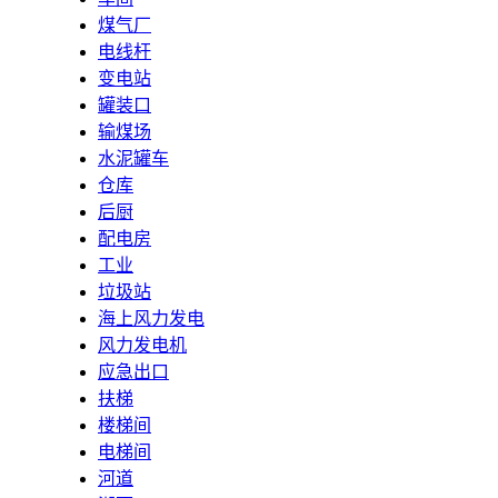
煤气厂
电线杆
变电站
罐装口
输煤场
水泥罐车
仓库
后厨
配电房
工业
垃圾站
海上风力发电
风力发电机
应急出口
扶梯
楼梯间
电梯间
河道