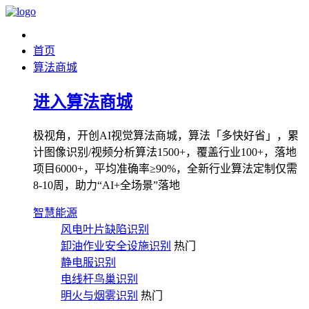
首页
算法商城
进入算法商城
极视角，开创AI视觉算法商城，算法「多快好省」，累
计图像识别/视频分析算法1500+，覆盖行业100+，落地
项目6000+，平均准确率≥90%，全新行业算法定制仅需
8-10周，助力“AI+全场景”落地
智慧能源
风电叶片缺陷识别
卸油作业安全设施识别
热门
静电服识别
电线杆鸟巢识别
明火与烟雾识别
热门