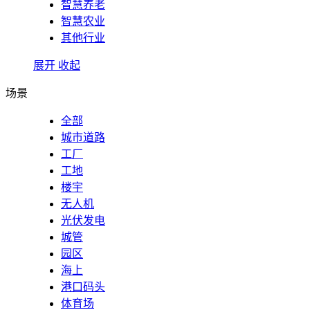
智慧养老
智慧农业
其他行业
展开
收起
场景
全部
城市道路
工厂
工地
楼宇
无人机
光伏发电
城管
园区
海上
港口码头
体育场