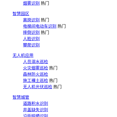
烟雾识别
热门
智慧园区
离岗识别
热门
电梯间电动车识别
热门
摔倒识别
热门
人脸识别
攀爬识别
无人机应用
人员溺水巡检
火灾烟雾巡检
热门
森林防火巡检
施工裸土巡检
热门
无人机光伏巡检
热门
智慧城管
道路积水识别
井盖缺失识别
沿街晾晒识别