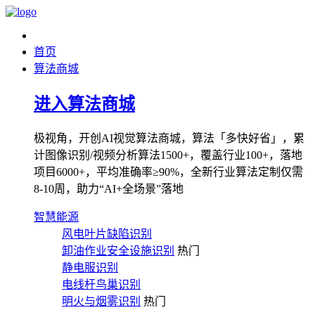
首页
算法商城
进入算法商城
极视角，开创AI视觉算法商城，算法「多快好省」，累
计图像识别/视频分析算法1500+，覆盖行业100+，落地
项目6000+，平均准确率≥90%，全新行业算法定制仅需
8-10周，助力“AI+全场景”落地
智慧能源
风电叶片缺陷识别
卸油作业安全设施识别
热门
静电服识别
电线杆鸟巢识别
明火与烟雾识别
热门