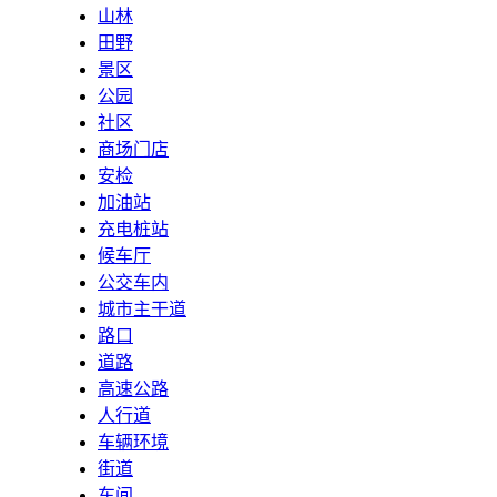
山林
田野
景区
公园
社区
商场门店
安检
加油站
充电桩站
候车厅
公交车内
城市主干道
路口
道路
高速公路
人行道
车辆环境
街道
车间