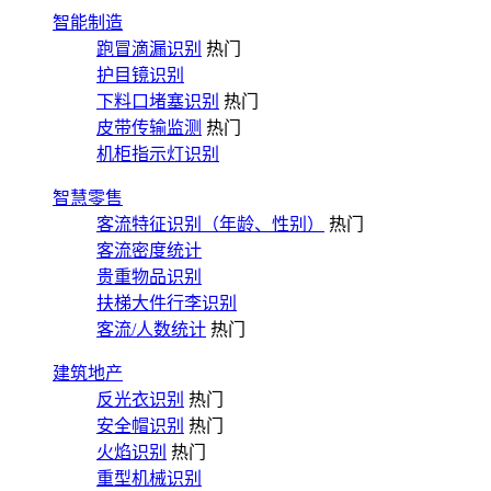
智能制造
跑冒滴漏识别
热门
护目镜识别
下料口堵塞识别
热门
皮带传输监测
热门
机柜指示灯识别
智慧零售
客流特征识别（年龄、性别）
热门
客流密度统计
贵重物品识别
扶梯大件行李识别
客流/人数统计
热门
建筑地产
反光衣识别
热门
安全帽识别
热门
火焰识别
热门
重型机械识别