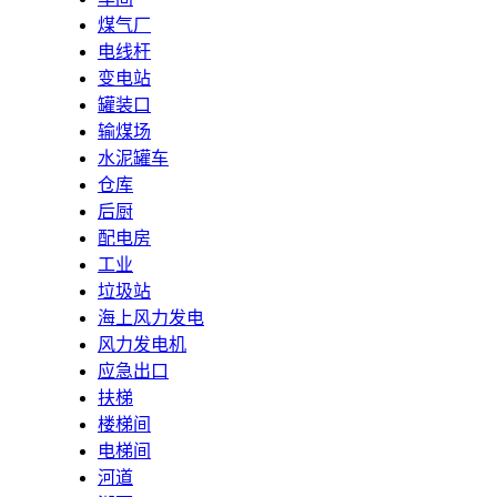
煤气厂
电线杆
变电站
罐装口
输煤场
水泥罐车
仓库
后厨
配电房
工业
垃圾站
海上风力发电
风力发电机
应急出口
扶梯
楼梯间
电梯间
河道