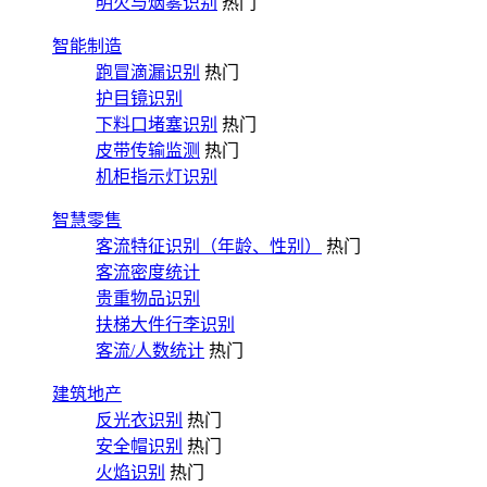
明火与烟雾识别
热门
智能制造
跑冒滴漏识别
热门
护目镜识别
下料口堵塞识别
热门
皮带传输监测
热门
机柜指示灯识别
智慧零售
客流特征识别（年龄、性别）
热门
客流密度统计
贵重物品识别
扶梯大件行李识别
客流/人数统计
热门
建筑地产
反光衣识别
热门
安全帽识别
热门
火焰识别
热门