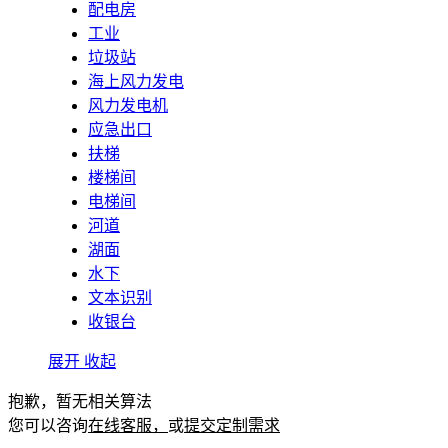
配电房
工业
垃圾站
海上风力发电
风力发电机
应急出口
扶梯
楼梯间
电梯间
河道
湖面
水下
文本识别
收银台
展开
收起
抱歉，暂无相关算法
您可以咨询
在线客服，
或
提交定制需求