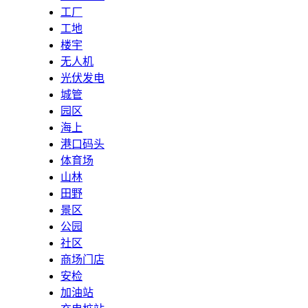
工厂
工地
楼宇
无人机
光伏发电
城管
园区
海上
港口码头
体育场
山林
田野
景区
公园
社区
商场门店
安检
加油站