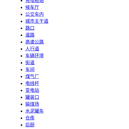
充电桩站
候车厅
公交车内
城市主干道
路口
道路
高速公路
人行道
车辆环境
街道
车间
煤气厂
电线杆
变电站
罐装口
输煤场
水泥罐车
仓库
后厨