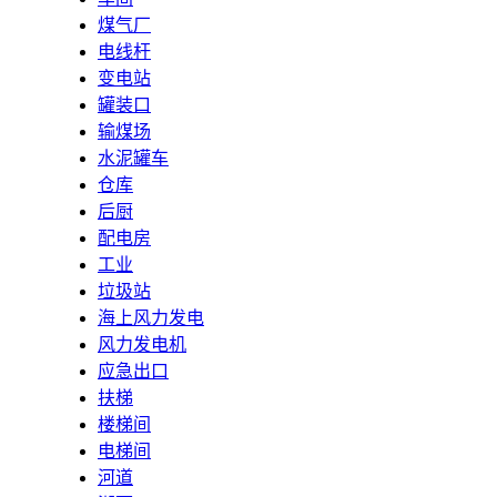
煤气厂
电线杆
变电站
罐装口
输煤场
水泥罐车
仓库
后厨
配电房
工业
垃圾站
海上风力发电
风力发电机
应急出口
扶梯
楼梯间
电梯间
河道