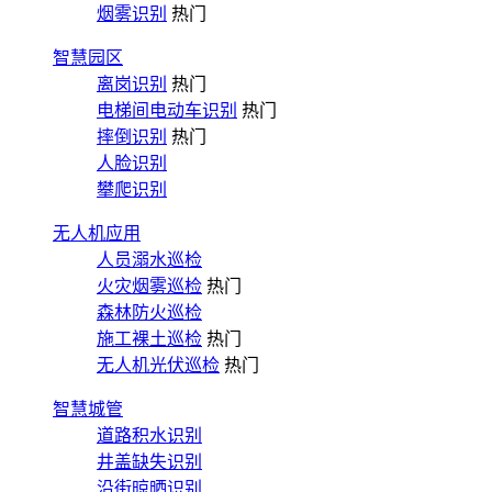
烟雾识别
热门
智慧园区
离岗识别
热门
电梯间电动车识别
热门
摔倒识别
热门
人脸识别
攀爬识别
无人机应用
人员溺水巡检
火灾烟雾巡检
热门
森林防火巡检
施工裸土巡检
热门
无人机光伏巡检
热门
智慧城管
道路积水识别
井盖缺失识别
沿街晾晒识别