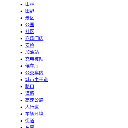
山林
田野
景区
公园
社区
商场门店
安检
加油站
充电桩站
候车厅
公交车内
城市主干道
路口
道路
高速公路
人行道
车辆环境
街道
车间