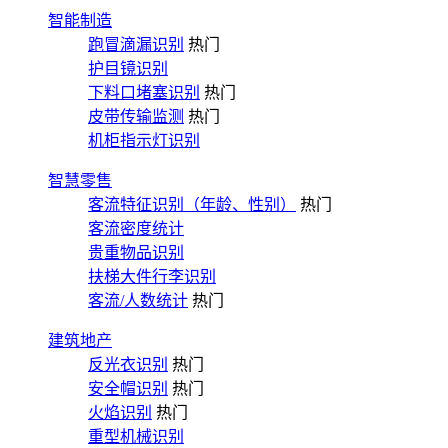
智能制造
跑冒滴漏识别
热门
护目镜识别
下料口堵塞识别
热门
皮带传输监测
热门
机柜指示灯识别
智慧零售
客流特征识别（年龄、性别）
热门
客流密度统计
贵重物品识别
扶梯大件行李识别
客流/人数统计
热门
建筑地产
反光衣识别
热门
安全帽识别
热门
火焰识别
热门
重型机械识别