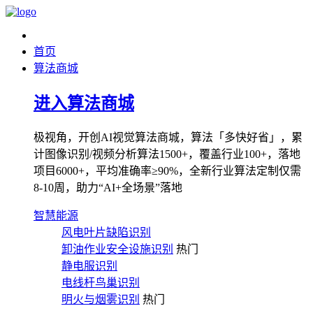
首页
算法商城
进入算法商城
极视角，开创AI视觉算法商城，算法「多快好省」，累
计图像识别/视频分析算法1500+，覆盖行业100+，落地
项目6000+，平均准确率≥90%，全新行业算法定制仅需
8-10周，助力“AI+全场景”落地
智慧能源
风电叶片缺陷识别
卸油作业安全设施识别
热门
静电服识别
电线杆鸟巢识别
明火与烟雾识别
热门