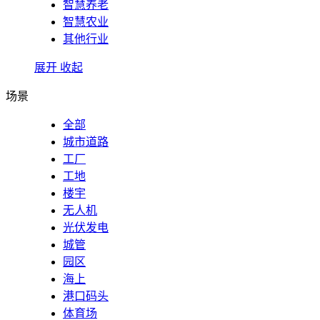
智慧养老
智慧农业
其他行业
展开
收起
场景
全部
城市道路
工厂
工地
楼宇
无人机
光伏发电
城管
园区
海上
港口码头
体育场