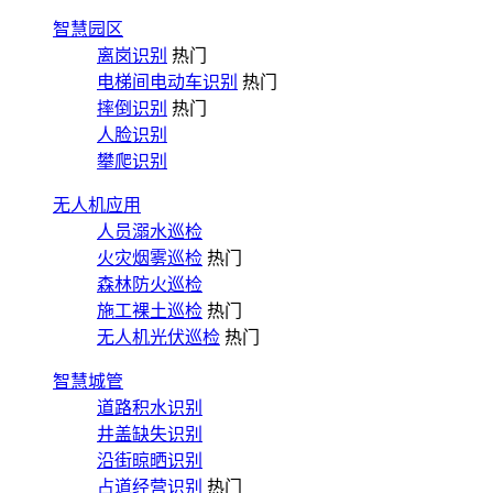
智慧园区
离岗识别
热门
电梯间电动车识别
热门
摔倒识别
热门
人脸识别
攀爬识别
无人机应用
人员溺水巡检
火灾烟雾巡检
热门
森林防火巡检
施工裸土巡检
热门
无人机光伏巡检
热门
智慧城管
道路积水识别
井盖缺失识别
沿街晾晒识别
占道经营识别
热门