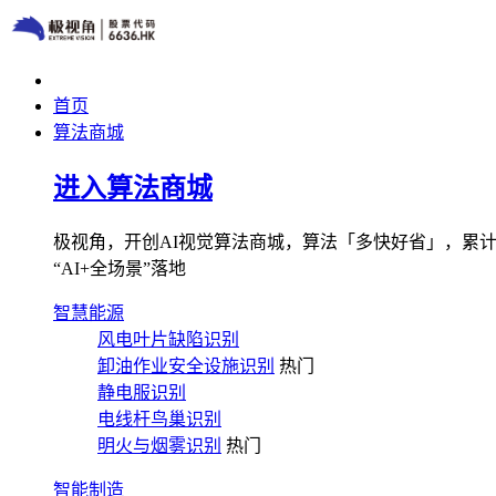
首页
算法商城
进入算法商城
极视角，开创AI视觉算法商城，算法「多快好省」，累计图像
“AI+全场景”落地
智慧能源
风电叶片缺陷识别
卸油作业安全设施识别
热门
静电服识别
电线杆鸟巢识别
明火与烟雾识别
热门
智能制造