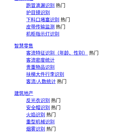
跑冒滴漏识别
热门
护目镜识别
下料口堵塞识别
热门
皮带传输监测
热门
机柜指示灯识别
智慧零售
客流特征识别（年龄、性别）
热门
客流密度统计
贵重物品识别
扶梯大件行李识别
客流/人数统计
热门
建筑地产
反光衣识别
热门
安全帽识别
热门
火焰识别
热门
重型机械识别
烟雾识别
热门