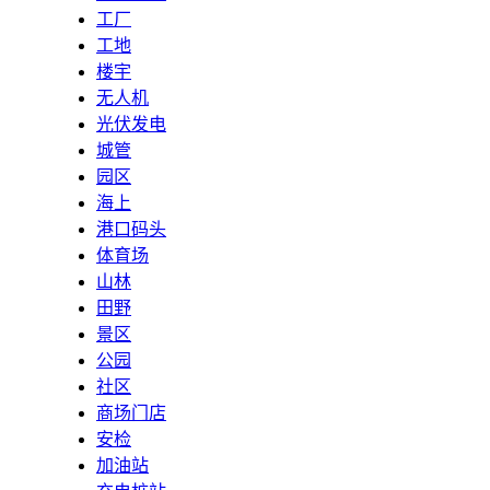
工厂
工地
楼宇
无人机
光伏发电
城管
园区
海上
港口码头
体育场
山林
田野
景区
公园
社区
商场门店
安检
加油站