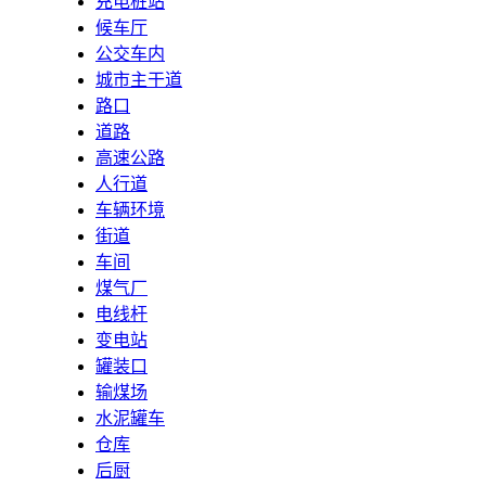
充电桩站
候车厅
公交车内
城市主干道
路口
道路
高速公路
人行道
车辆环境
街道
车间
煤气厂
电线杆
变电站
罐装口
输煤场
水泥罐车
仓库
后厨