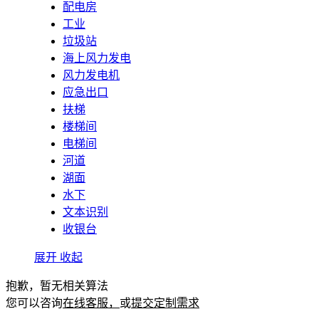
配电房
工业
垃圾站
海上风力发电
风力发电机
应急出口
扶梯
楼梯间
电梯间
河道
湖面
水下
文本识别
收银台
展开
收起
抱歉，暂无相关算法
您可以咨询
在线客服，
或
提交定制需求