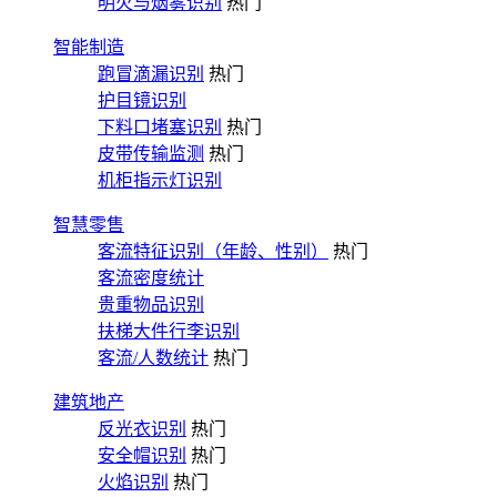
明火与烟雾识别
热门
智能制造
跑冒滴漏识别
热门
护目镜识别
下料口堵塞识别
热门
皮带传输监测
热门
机柜指示灯识别
智慧零售
客流特征识别（年龄、性别）
热门
客流密度统计
贵重物品识别
扶梯大件行李识别
客流/人数统计
热门
建筑地产
反光衣识别
热门
安全帽识别
热门
火焰识别
热门