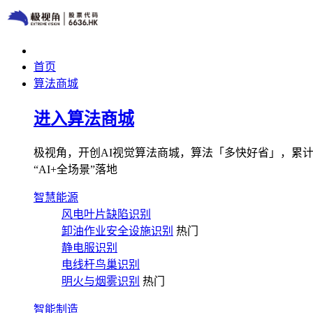
首页
算法商城
进入算法商城
极视角，开创AI视觉算法商城，算法「多快好省」，累计图像
“AI+全场景”落地
智慧能源
风电叶片缺陷识别
卸油作业安全设施识别
热门
静电服识别
电线杆鸟巢识别
明火与烟雾识别
热门
智能制造