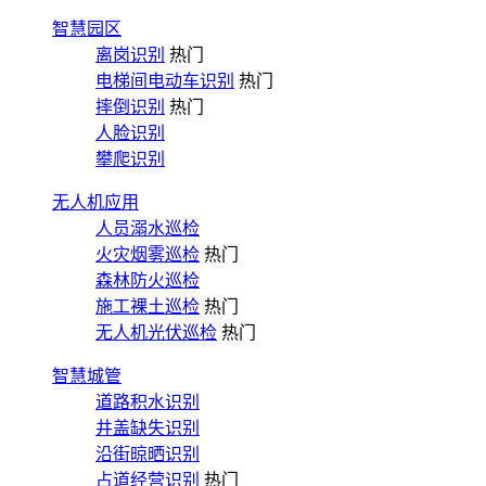
智慧园区
离岗识别
热门
电梯间电动车识别
热门
摔倒识别
热门
人脸识别
攀爬识别
无人机应用
人员溺水巡检
火灾烟雾巡检
热门
森林防火巡检
施工裸土巡检
热门
无人机光伏巡检
热门
智慧城管
道路积水识别
井盖缺失识别
沿街晾晒识别
占道经营识别
热门