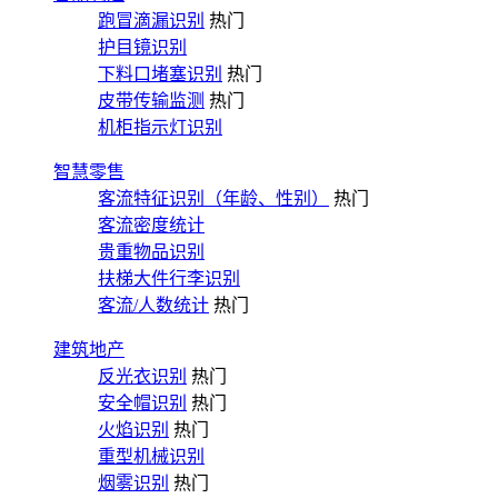
跑冒滴漏识别
热门
护目镜识别
下料口堵塞识别
热门
皮带传输监测
热门
机柜指示灯识别
智慧零售
客流特征识别（年龄、性别）
热门
客流密度统计
贵重物品识别
扶梯大件行李识别
客流/人数统计
热门
建筑地产
反光衣识别
热门
安全帽识别
热门
火焰识别
热门
重型机械识别
烟雾识别
热门