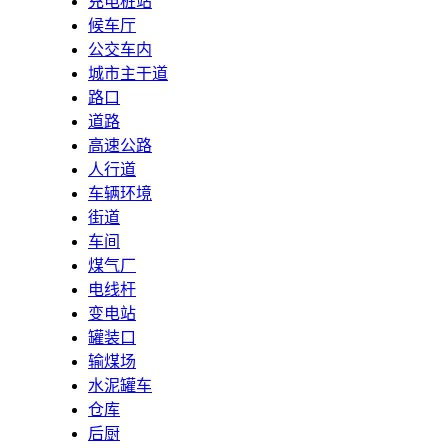
充电桩站
候车厅
公交车内
城市主干道
路口
道路
高速公路
人行道
车辆环境
街道
车间
煤气厂
电线杆
变电站
罐装口
输煤场
水泥罐车
仓库
后厨