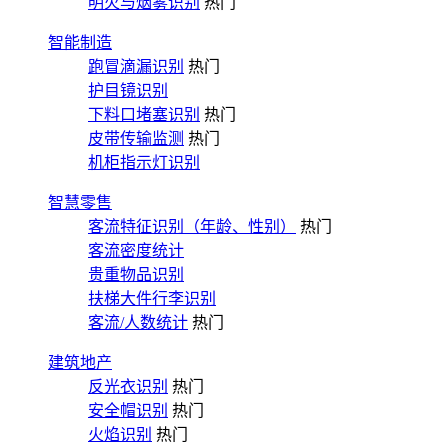
明火与烟雾识别
热门
智能制造
跑冒滴漏识别
热门
护目镜识别
下料口堵塞识别
热门
皮带传输监测
热门
机柜指示灯识别
智慧零售
客流特征识别（年龄、性别）
热门
客流密度统计
贵重物品识别
扶梯大件行李识别
客流/人数统计
热门
建筑地产
反光衣识别
热门
安全帽识别
热门
火焰识别
热门