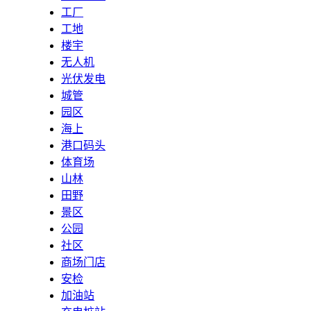
工厂
工地
楼宇
无人机
光伏发电
城管
园区
海上
港口码头
体育场
山林
田野
景区
公园
社区
商场门店
安检
加油站