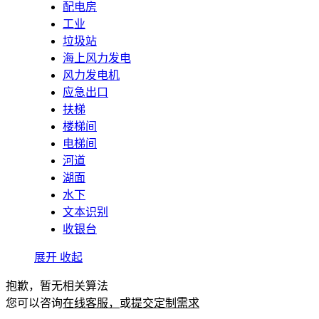
配电房
工业
垃圾站
海上风力发电
风力发电机
应急出口
扶梯
楼梯间
电梯间
河道
湖面
水下
文本识别
收银台
展开
收起
抱歉，暂无相关算法
您可以咨询
在线客服，
或
提交定制需求