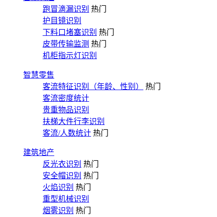
跑冒滴漏识别
热门
护目镜识别
下料口堵塞识别
热门
皮带传输监测
热门
机柜指示灯识别
智慧零售
客流特征识别（年龄、性别）
热门
客流密度统计
贵重物品识别
扶梯大件行李识别
客流/人数统计
热门
建筑地产
反光衣识别
热门
安全帽识别
热门
火焰识别
热门
重型机械识别
烟雾识别
热门