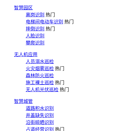
智慧园区
离岗识别
热门
电梯间电动车识别
热门
摔倒识别
热门
人脸识别
攀爬识别
无人机应用
人员溺水巡检
火灾烟雾巡检
热门
森林防火巡检
施工裸土巡检
热门
无人机光伏巡检
热门
智慧城管
道路积水识别
井盖缺失识别
沿街晾晒识别
占道经营识别
热门