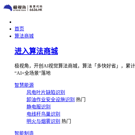
首页
算法商城
进入算法商城
极视角，开创AI视觉算法商城，算法「多快好省」，累计图像
“AI+全场景”落地
智慧能源
风电叶片缺陷识别
卸油作业安全设施识别
热门
静电服识别
电线杆鸟巢识别
明火与烟雾识别
热门
智能制造