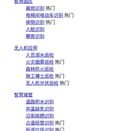
智慧园区
离岗识别
热门
电梯间电动车识别
热门
摔倒识别
热门
人脸识别
攀爬识别
无人机应用
人员溺水巡检
火灾烟雾巡检
热门
森林防火巡检
施工裸土巡检
热门
无人机光伏巡检
热门
智慧城管
道路积水识别
井盖缺失识别
沿街晾晒识别
占道经营识别
热门
街道垃圾识别
热门