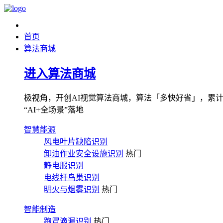
首页
算法商城
进入算法商城
极视角，开创AI视觉算法商城，算法「多快好省」，累计图像
“AI+全场景”落地
智慧能源
风电叶片缺陷识别
卸油作业安全设施识别
热门
静电服识别
电线杆鸟巢识别
明火与烟雾识别
热门
智能制造
跑冒滴漏识别
热门