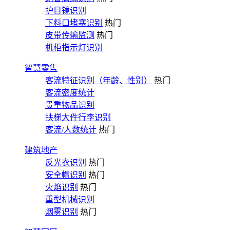
护目镜识别
下料口堵塞识别
热门
皮带传输监测
热门
机柜指示灯识别
智慧零售
客流特征识别（年龄、性别）
热门
客流密度统计
贵重物品识别
扶梯大件行李识别
客流/人数统计
热门
建筑地产
反光衣识别
热门
安全帽识别
热门
火焰识别
热门
重型机械识别
烟雾识别
热门