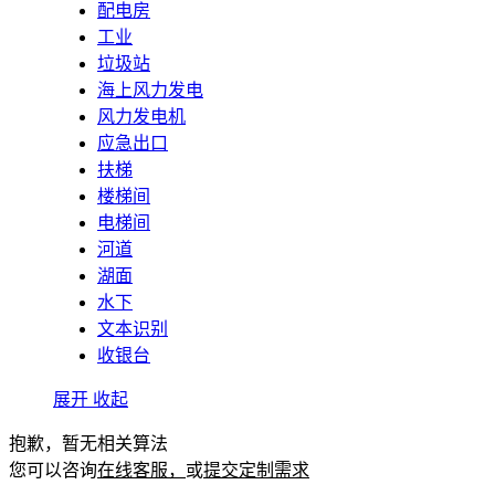
配电房
工业
垃圾站
海上风力发电
风力发电机
应急出口
扶梯
楼梯间
电梯间
河道
湖面
水下
文本识别
收银台
展开
收起
抱歉，暂无相关算法
您可以咨询
在线客服，
或
提交定制需求