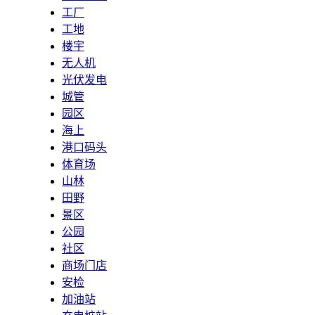
工厂
工地
楼宇
无人机
光伏发电
城管
园区
海上
港口码头
体育场
山林
田野
景区
公园
社区
商场门店
安检
加油站