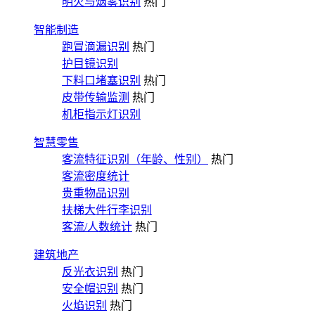
明火与烟雾识别
热门
智能制造
跑冒滴漏识别
热门
护目镜识别
下料口堵塞识别
热门
皮带传输监测
热门
机柜指示灯识别
智慧零售
客流特征识别（年龄、性别）
热门
客流密度统计
贵重物品识别
扶梯大件行李识别
客流/人数统计
热门
建筑地产
反光衣识别
热门
安全帽识别
热门
火焰识别
热门