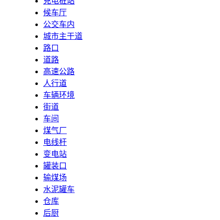
充电桩站
候车厅
公交车内
城市主干道
路口
道路
高速公路
人行道
车辆环境
街道
车间
煤气厂
电线杆
变电站
罐装口
输煤场
水泥罐车
仓库
后厨