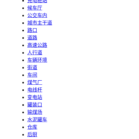
充电桩站
候车厅
公交车内
城市主干道
路口
道路
高速公路
人行道
车辆环境
街道
车间
煤气厂
电线杆
变电站
罐装口
输煤场
水泥罐车
仓库
后厨