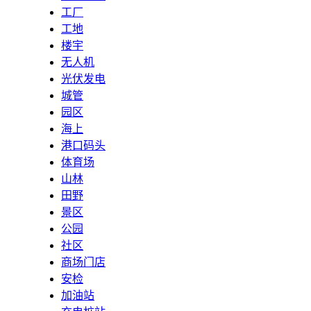
工厂
工地
楼宇
无人机
光伏发电
城管
园区
海上
港口码头
体育场
山林
田野
景区
公园
社区
商场门店
安检
加油站