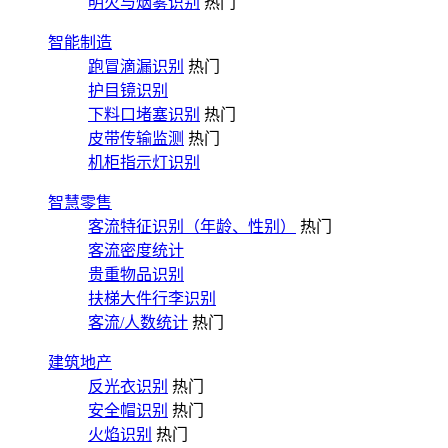
明火与烟雾识别
热门
智能制造
跑冒滴漏识别
热门
护目镜识别
下料口堵塞识别
热门
皮带传输监测
热门
机柜指示灯识别
智慧零售
客流特征识别（年龄、性别）
热门
客流密度统计
贵重物品识别
扶梯大件行李识别
客流/人数统计
热门
建筑地产
反光衣识别
热门
安全帽识别
热门
火焰识别
热门