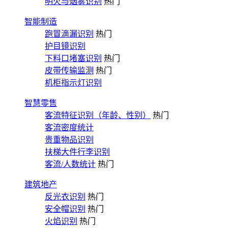
明火与烟雾识别
热门
智能制造
跑冒滴漏识别
热门
护目镜识别
下料口堵塞识别
热门
皮带传输监测
热门
机柜指示灯识别
智慧零售
客流特征识别（年龄、性别）
热门
客流密度统计
贵重物品识别
扶梯大件行李识别
客流/人数统计
热门
建筑地产
反光衣识别
热门
安全帽识别
热门
火焰识别
热门