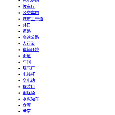
充电桩站
候车厅
公交车内
城市主干道
路口
道路
高速公路
人行道
车辆环境
街道
车间
煤气厂
电线杆
变电站
罐装口
输煤场
水泥罐车
仓库
后厨