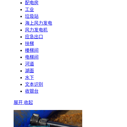
配电房
工业
垃圾站
海上风力发电
风力发电机
应急出口
扶梯
楼梯间
电梯间
河道
湖面
水下
文本识别
收银台
展开
收起