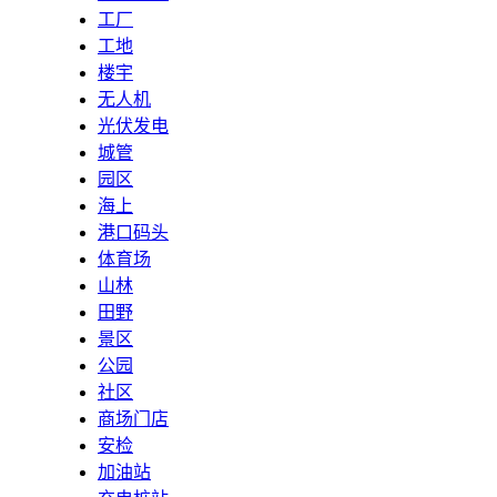
工厂
工地
楼宇
无人机
光伏发电
城管
园区
海上
港口码头
体育场
山林
田野
景区
公园
社区
商场门店
安检
加油站