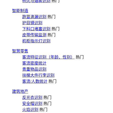
明火与烟雾识别
热门
智能制造
跑冒滴漏识别
热门
护目镜识别
下料口堵塞识别
热门
皮带传输监测
热门
机柜指示灯识别
智慧零售
客流特征识别（年龄、性别）
热门
客流密度统计
贵重物品识别
扶梯大件行李识别
客流/人数统计
热门
建筑地产
反光衣识别
热门
安全帽识别
热门
火焰识别
热门