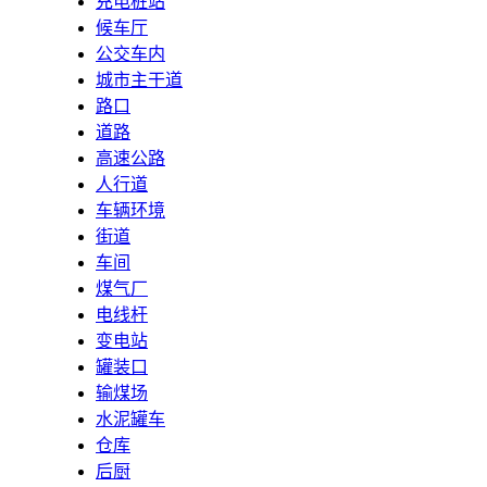
充电桩站
候车厅
公交车内
城市主干道
路口
道路
高速公路
人行道
车辆环境
街道
车间
煤气厂
电线杆
变电站
罐装口
输煤场
水泥罐车
仓库
后厨