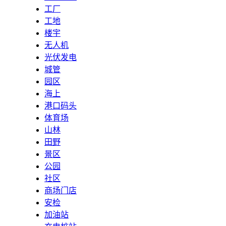
工厂
工地
楼宇
无人机
光伏发电
城管
园区
海上
港口码头
体育场
山林
田野
景区
公园
社区
商场门店
安检
加油站