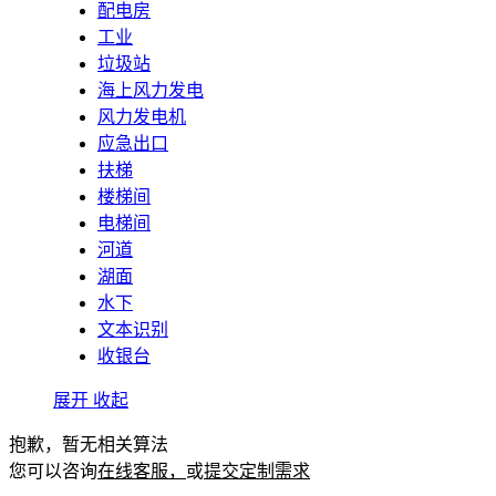
配电房
工业
垃圾站
海上风力发电
风力发电机
应急出口
扶梯
楼梯间
电梯间
河道
湖面
水下
文本识别
收银台
展开
收起
抱歉，暂无相关算法
您可以咨询
在线客服，
或
提交定制需求