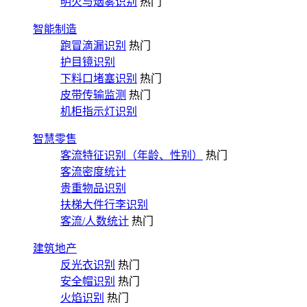
明火与烟雾识别
热门
智能制造
跑冒滴漏识别
热门
护目镜识别
下料口堵塞识别
热门
皮带传输监测
热门
机柜指示灯识别
智慧零售
客流特征识别（年龄、性别）
热门
客流密度统计
贵重物品识别
扶梯大件行李识别
客流/人数统计
热门
建筑地产
反光衣识别
热门
安全帽识别
热门
火焰识别
热门