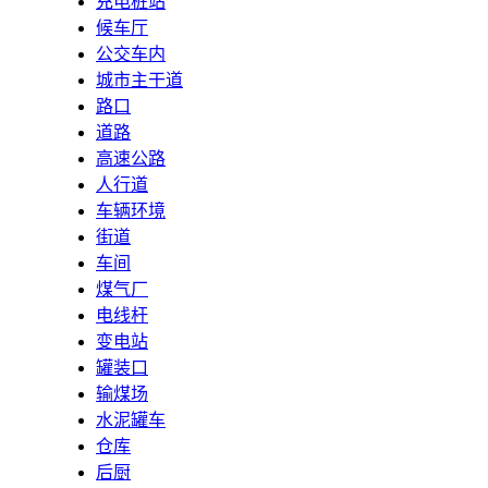
充电桩站
候车厅
公交车内
城市主干道
路口
道路
高速公路
人行道
车辆环境
街道
车间
煤气厂
电线杆
变电站
罐装口
输煤场
水泥罐车
仓库
后厨