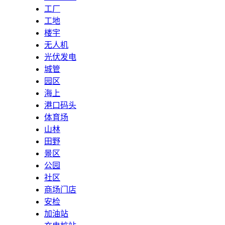
工厂
工地
楼宇
无人机
光伏发电
城管
园区
海上
港口码头
体育场
山林
田野
景区
公园
社区
商场门店
安检
加油站