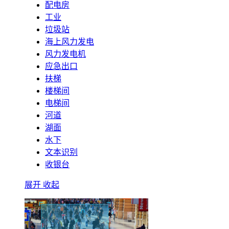
配电房
工业
垃圾站
海上风力发电
风力发电机
应急出口
扶梯
楼梯间
电梯间
河道
湖面
水下
文本识别
收银台
展开
收起