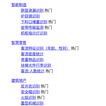
智能制造
跑冒滴漏识别
热门
护目镜识别
下料口堵塞识别
热门
皮带传输监测
热门
机柜指示灯识别
智慧零售
客流特征识别（年龄、性别）
热门
客流密度统计
贵重物品识别
扶梯大件行李识别
客流/人数统计
热门
建筑地产
反光衣识别
热门
安全帽识别
热门
火焰识别
热门
重型机械识别