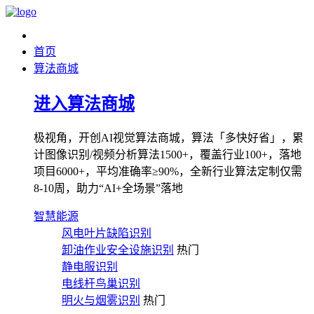
首页
算法商城
进入算法商城
极视角，开创AI视觉算法商城，算法「多快好省」，累
计图像识别/视频分析算法1500+，覆盖行业100+，落地
项目6000+，平均准确率≥90%，全新行业算法定制仅需
8-10周，助力“AI+全场景”落地
智慧能源
风电叶片缺陷识别
卸油作业安全设施识别
热门
静电服识别
电线杆鸟巢识别
明火与烟雾识别
热门