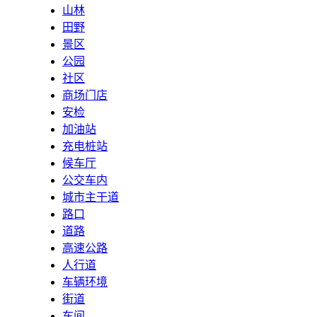
山林
田野
景区
公园
社区
商场门店
安检
加油站
充电桩站
候车厅
公交车内
城市主干道
路口
道路
高速公路
人行道
车辆环境
街道
车间