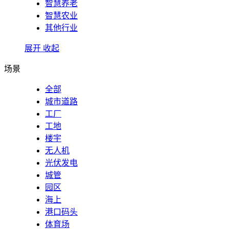
智慧养老
智慧农业
其他行业
展开
收起
场景
全部
城市道路
工厂
工地
楼宇
无人机
光伏发电
城管
园区
海上
港口码头
体育场