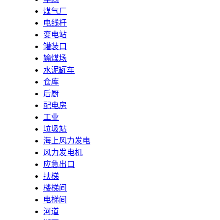
煤气厂
电线杆
变电站
罐装口
输煤场
水泥罐车
仓库
后厨
配电房
工业
垃圾站
海上风力发电
风力发电机
应急出口
扶梯
楼梯间
电梯间
河道