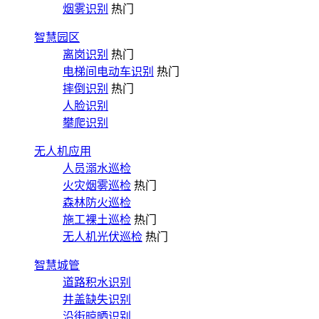
烟雾识别
热门
智慧园区
离岗识别
热门
电梯间电动车识别
热门
摔倒识别
热门
人脸识别
攀爬识别
无人机应用
人员溺水巡检
火灾烟雾巡检
热门
森林防火巡检
施工裸土巡检
热门
无人机光伏巡检
热门
智慧城管
道路积水识别
井盖缺失识别
沿街晾晒识别