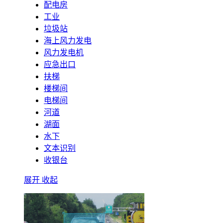
配电房
工业
垃圾站
海上风力发电
风力发电机
应急出口
扶梯
楼梯间
电梯间
河道
湖面
水下
文本识别
收银台
展开
收起