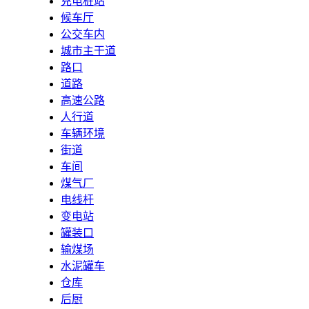
充电桩站
候车厅
公交车内
城市主干道
路口
道路
高速公路
人行道
车辆环境
街道
车间
煤气厂
电线杆
变电站
罐装口
输煤场
水泥罐车
仓库
后厨