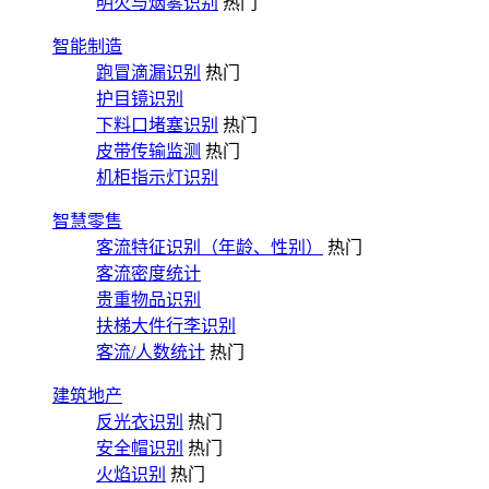
明火与烟雾识别
热门
智能制造
跑冒滴漏识别
热门
护目镜识别
下料口堵塞识别
热门
皮带传输监测
热门
机柜指示灯识别
智慧零售
客流特征识别（年龄、性别）
热门
客流密度统计
贵重物品识别
扶梯大件行李识别
客流/人数统计
热门
建筑地产
反光衣识别
热门
安全帽识别
热门
火焰识别
热门