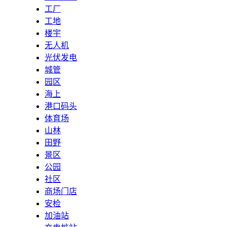
工厂
工地
楼宇
无人机
光伏发电
城管
园区
海上
港口码头
体育场
山林
田野
景区
公园
社区
商场门店
安检
加油站