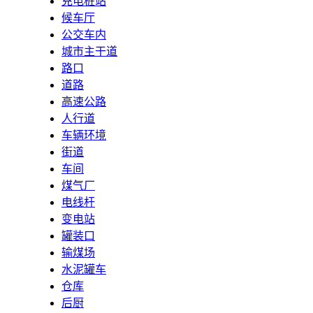
充电桩站
候车厅
公交车内
城市主干道
路口
道路
高速公路
人行道
车辆环境
街道
车间
煤气厂
电线杆
变电站
罐装口
输煤场
水泥罐车
仓库
后厨