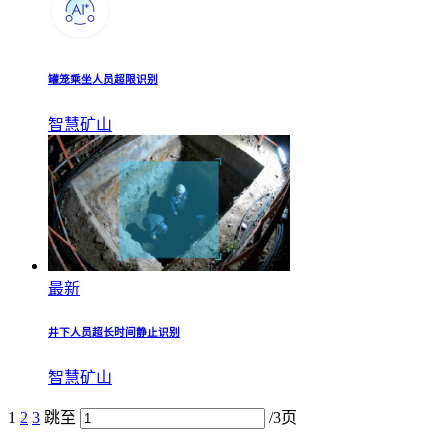
罐笼乘坐人员超限识别
智慧矿山
最新
井下人员超长时间静止识别
智慧矿山
1
2
3
跳至
/3页