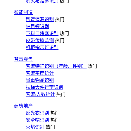
明火与烟雾识别
热门
智能制造
跑冒滴漏识别
热门
护目镜识别
下料口堵塞识别
热门
皮带传输监测
热门
机柜指示灯识别
智慧零售
客流特征识别（年龄、性别）
热门
客流密度统计
贵重物品识别
扶梯大件行李识别
客流/人数统计
热门
建筑地产
反光衣识别
热门
安全帽识别
热门
火焰识别
热门