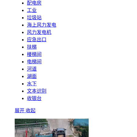
配电房
工业
垃圾站
海上风力发电
风力发电机
应急出口
扶梯
楼梯间
电梯间
河道
湖面
水下
文本识别
收银台
展开
收起