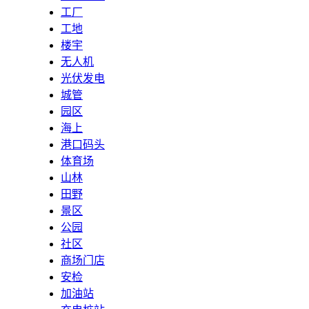
工厂
工地
楼宇
无人机
光伏发电
城管
园区
海上
港口码头
体育场
山林
田野
景区
公园
社区
商场门店
安检
加油站