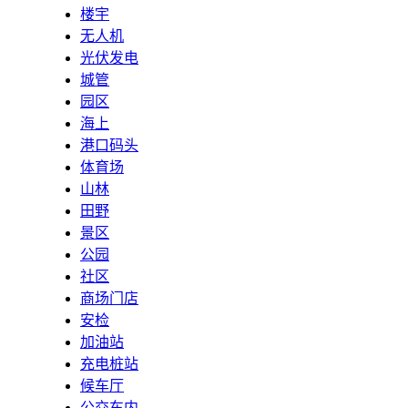
楼宇
无人机
光伏发电
城管
园区
海上
港口码头
体育场
山林
田野
景区
公园
社区
商场门店
安检
加油站
充电桩站
候车厅
公交车内