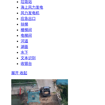
垃圾站
海上风力发电
风力发电机
应急出口
扶梯
楼梯间
电梯间
河道
湖面
水下
文本识别
收银台
展开
收起