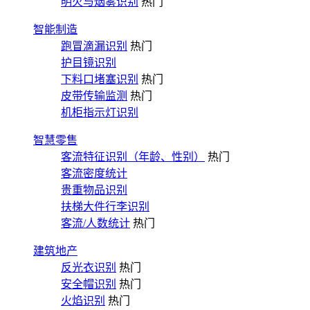
明火与烟雾识别
热门
智能制造
跑冒滴漏识别
热门
护目镜识别
下料口堵塞识别
热门
皮带传输监测
热门
机柜指示灯识别
智慧零售
客流特征识别（年龄、性别）
热门
客流密度统计
贵重物品识别
扶梯大件行李识别
客流/人数统计
热门
建筑地产
反光衣识别
热门
安全帽识别
热门
火焰识别
热门