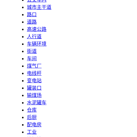
城市主干道
路口
道路
高速公路
人行道
车辆环境
街道
车间
煤气厂
电线杆
变电站
罐装口
输煤场
水泥罐车
仓库
后厨
配电房
工业