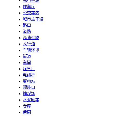
充电桩站
候车厅
公交车内
城市主干道
路口
道路
高速公路
人行道
车辆环境
街道
车间
煤气厂
电线杆
变电站
罐装口
输煤场
水泥罐车
仓库
后厨