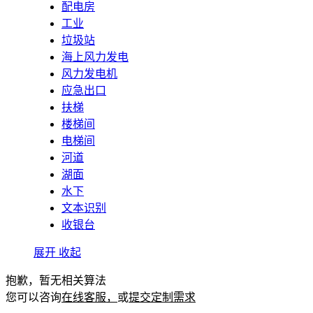
配电房
工业
垃圾站
海上风力发电
风力发电机
应急出口
扶梯
楼梯间
电梯间
河道
湖面
水下
文本识别
收银台
展开
收起
抱歉，暂无相关算法
您可以咨询
在线客服，
或
提交定制需求