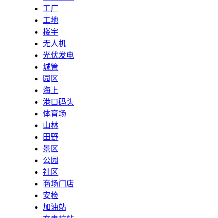
工厂
工地
楼宇
无人机
光伏发电
城管
园区
海上
港口码头
体育场
山林
田野
景区
公园
社区
商场门店
安检
加油站