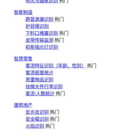
明火与烟雾识别
热门
智能制造
跑冒滴漏识别
热门
护目镜识别
下料口堵塞识别
热门
皮带传输监测
热门
机柜指示灯识别
智慧零售
客流特征识别（年龄、性别）
热门
客流密度统计
贵重物品识别
扶梯大件行李识别
客流/人数统计
热门
建筑地产
反光衣识别
热门
安全帽识别
热门
火焰识别
热门