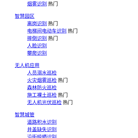
烟雾识别
热门
智慧园区
离岗识别
热门
电梯间电动车识别
热门
摔倒识别
热门
人脸识别
攀爬识别
无人机应用
人员溺水巡检
火灾烟雾巡检
热门
森林防火巡检
施工裸土巡检
热门
无人机光伏巡检
热门
智慧城管
道路积水识别
井盖缺失识别
沿街晾晒识别