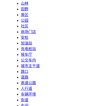
山林
田野
景区
公园
社区
商场门店
安检
加油站
充电桩站
候车厅
公交车内
城市主干道
路口
道路
高速公路
人行道
车辆环境
街道
车间