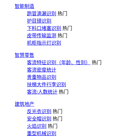
智能制造
跑冒滴漏识别
热门
护目镜识别
下料口堵塞识别
热门
皮带传输监测
热门
机柜指示灯识别
智慧零售
客流特征识别（年龄、性别）
热门
客流密度统计
贵重物品识别
扶梯大件行李识别
客流/人数统计
热门
建筑地产
反光衣识别
热门
安全帽识别
热门
火焰识别
热门
重型机械识别