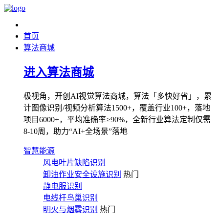
首页
算法商城
进入算法商城
极视角，开创AI视觉算法商城，算法「多快好省」，累
计图像识别/视频分析算法1500+，覆盖行业100+，落地
项目6000+，平均准确率≥90%，全新行业算法定制仅需
8-10周，助力“AI+全场景”落地
智慧能源
风电叶片缺陷识别
卸油作业安全设施识别
热门
静电服识别
电线杆鸟巢识别
明火与烟雾识别
热门