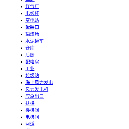
煤气厂
电线杆
变电站
罐装口
输煤场
水泥罐车
仓库
后厨
配电房
工业
垃圾站
海上风力发电
风力发电机
应急出口
扶梯
楼梯间
电梯间
河道