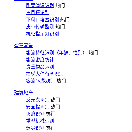
跑冒滴漏识别
热门
护目镜识别
下料口堵塞识别
热门
皮带传输监测
热门
机柜指示灯识别
智慧零售
客流特征识别（年龄、性别）
热门
客流密度统计
贵重物品识别
扶梯大件行李识别
客流/人数统计
热门
建筑地产
反光衣识别
热门
安全帽识别
热门
火焰识别
热门
重型机械识别
烟雾识别
热门