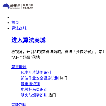
首页
算法商城
进入算法商城
极视角，开创AI视觉算法商城，算法「多快好省」，累计图像
“AI+全场景”落地
智慧能源
风电叶片缺陷识别
卸油作业安全设施识别
热门
静电服识别
电线杆鸟巢识别
明火与烟雾识别
热门
智能制造