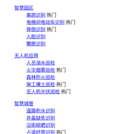
智慧园区
离岗识别
热门
电梯间电动车识别
热门
摔倒识别
热门
人脸识别
攀爬识别
无人机应用
人员溺水巡检
火灾烟雾巡检
热门
森林防火巡检
施工裸土巡检
热门
无人机光伏巡检
热门
智慧城管
道路积水识别
井盖缺失识别
沿街晾晒识别
占道经营识别
热门