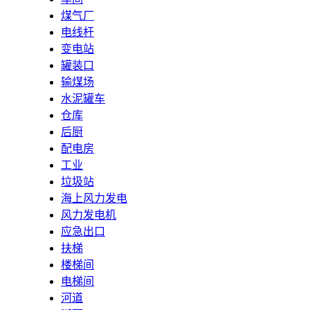
煤气厂
电线杆
变电站
罐装口
输煤场
水泥罐车
仓库
后厨
配电房
工业
垃圾站
海上风力发电
风力发电机
应急出口
扶梯
楼梯间
电梯间
河道