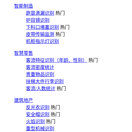
智能制造
跑冒滴漏识别
热门
护目镜识别
下料口堵塞识别
热门
皮带传输监测
热门
机柜指示灯识别
智慧零售
客流特征识别（年龄、性别）
热门
客流密度统计
贵重物品识别
扶梯大件行李识别
客流/人数统计
热门
建筑地产
反光衣识别
热门
安全帽识别
热门
火焰识别
热门
重型机械识别