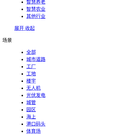
智慧养老
智慧农业
其他行业
展开
收起
场景
全部
城市道路
工厂
工地
楼宇
无人机
光伏发电
城管
园区
海上
港口码头
体育场