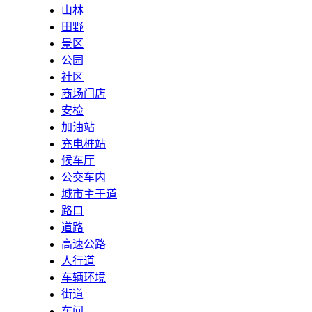
山林
田野
景区
公园
社区
商场门店
安检
加油站
充电桩站
候车厅
公交车内
城市主干道
路口
道路
高速公路
人行道
车辆环境
街道
车间