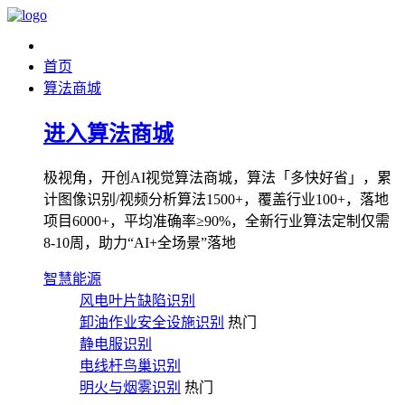
首页
算法商城
进入算法商城
极视角，开创AI视觉算法商城，算法「多快好省」，累
计图像识别/视频分析算法1500+，覆盖行业100+，落地
项目6000+，平均准确率≥90%，全新行业算法定制仅需
8-10周，助力“AI+全场景”落地
智慧能源
风电叶片缺陷识别
卸油作业安全设施识别
热门
静电服识别
电线杆鸟巢识别
明火与烟雾识别
热门