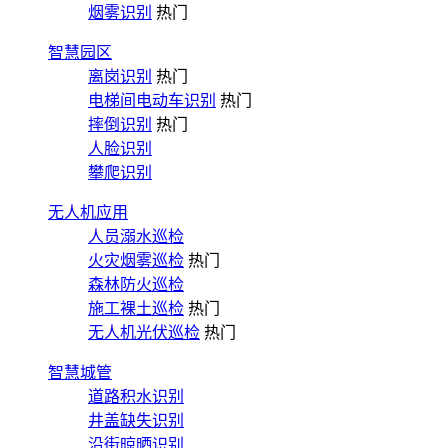
烟雾识别
热门
智慧园区
离岗识别
热门
电梯间电动车识别
热门
摔倒识别
热门
人脸识别
攀爬识别
无人机应用
人员溺水巡检
火灾烟雾巡检
热门
森林防火巡检
施工裸土巡检
热门
无人机光伏巡检
热门
智慧城管
道路积水识别
井盖缺失识别
沿街晾晒识别