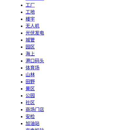
工厂
工地
楼宇
无人机
光伏发电
城管
园区
海上
港口码头
体育场
山林
田野
景区
公园
社区
商场门店
安检
加油站