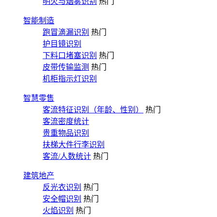
明火与烟雾识别
热门
智能制造
跑冒滴漏识别
热门
护目镜识别
下料口堵塞识别
热门
皮带传输监测
热门
机柜指示灯识别
智慧零售
客流特征识别（年龄、性别）
热门
客流密度统计
贵重物品识别
扶梯大件行李识别
客流/人数统计
热门
建筑地产
反光衣识别
热门
安全帽识别
热门
火焰识别
热门