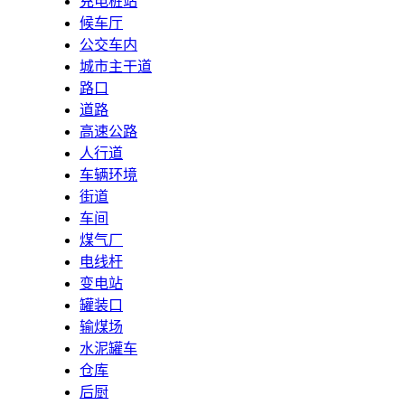
充电桩站
候车厅
公交车内
城市主干道
路口
道路
高速公路
人行道
车辆环境
街道
车间
煤气厂
电线杆
变电站
罐装口
输煤场
水泥罐车
仓库
后厨