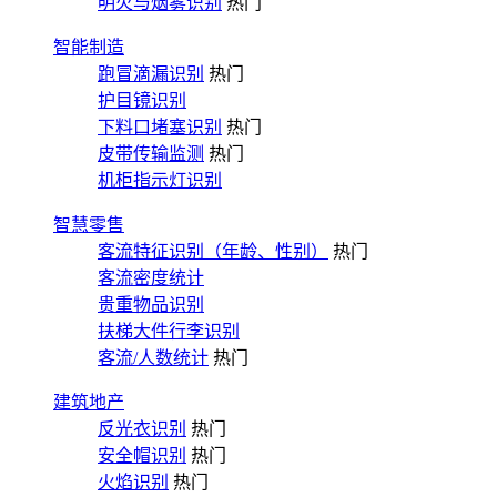
明火与烟雾识别
热门
智能制造
跑冒滴漏识别
热门
护目镜识别
下料口堵塞识别
热门
皮带传输监测
热门
机柜指示灯识别
智慧零售
客流特征识别（年龄、性别）
热门
客流密度统计
贵重物品识别
扶梯大件行李识别
客流/人数统计
热门
建筑地产
反光衣识别
热门
安全帽识别
热门
火焰识别
热门