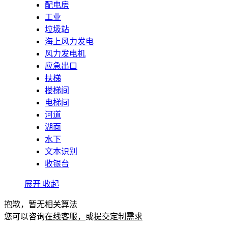
配电房
工业
垃圾站
海上风力发电
风力发电机
应急出口
扶梯
楼梯间
电梯间
河道
湖面
水下
文本识别
收银台
展开
收起
抱歉，暂无相关算法
您可以咨询
在线客服，
或
提交定制需求