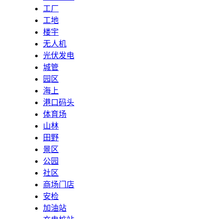
工厂
工地
楼宇
无人机
光伏发电
城管
园区
海上
港口码头
体育场
山林
田野
景区
公园
社区
商场门店
安检
加油站