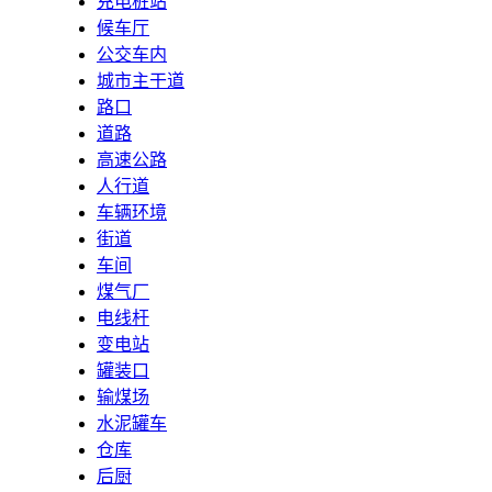
充电桩站
候车厅
公交车内
城市主干道
路口
道路
高速公路
人行道
车辆环境
街道
车间
煤气厂
电线杆
变电站
罐装口
输煤场
水泥罐车
仓库
后厨