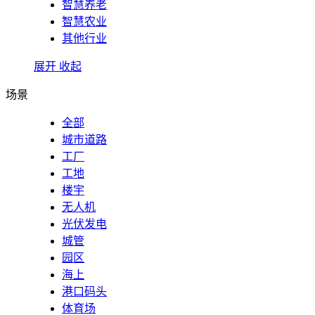
智慧养老
智慧农业
其他行业
展开
收起
场景
全部
城市道路
工厂
工地
楼宇
无人机
光伏发电
城管
园区
海上
港口码头
体育场