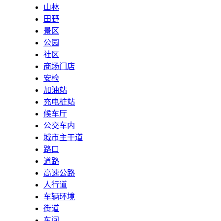
山林
田野
景区
公园
社区
商场门店
安检
加油站
充电桩站
候车厅
公交车内
城市主干道
路口
道路
高速公路
人行道
车辆环境
街道
车间