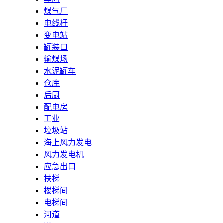
煤气厂
电线杆
变电站
罐装口
输煤场
水泥罐车
仓库
后厨
配电房
工业
垃圾站
海上风力发电
风力发电机
应急出口
扶梯
楼梯间
电梯间
河道