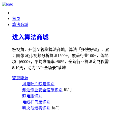
首页
算法商城
进入算法商城
极视角，开创AI视觉算法商城，算法「多快好省」，累
计图像识别/视频分析算法1500+，覆盖行业100+，落地
项目6000+，平均准确率≥90%，全新行业算法定制仅需
8-10周，助力“AI+全场景”落地
智慧能源
风电叶片缺陷识别
卸油作业安全设施识别
热门
静电服识别
电线杆鸟巢识别
明火与烟雾识别
热门