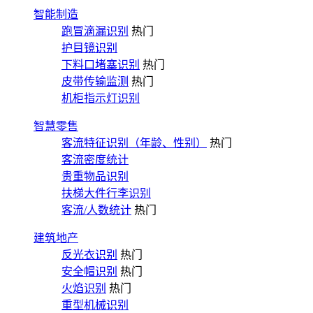
智能制造
跑冒滴漏识别
热门
护目镜识别
下料口堵塞识别
热门
皮带传输监测
热门
机柜指示灯识别
智慧零售
客流特征识别（年龄、性别）
热门
客流密度统计
贵重物品识别
扶梯大件行李识别
客流/人数统计
热门
建筑地产
反光衣识别
热门
安全帽识别
热门
火焰识别
热门
重型机械识别