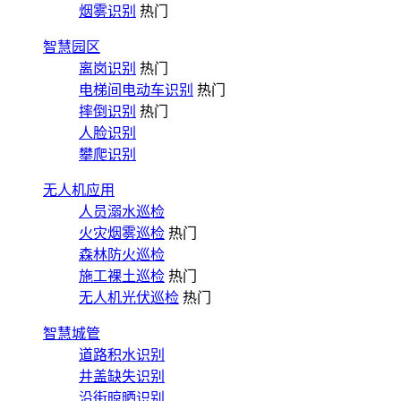
烟雾识别
热门
智慧园区
离岗识别
热门
电梯间电动车识别
热门
摔倒识别
热门
人脸识别
攀爬识别
无人机应用
人员溺水巡检
火灾烟雾巡检
热门
森林防火巡检
施工裸土巡检
热门
无人机光伏巡检
热门
智慧城管
道路积水识别
井盖缺失识别
沿街晾晒识别