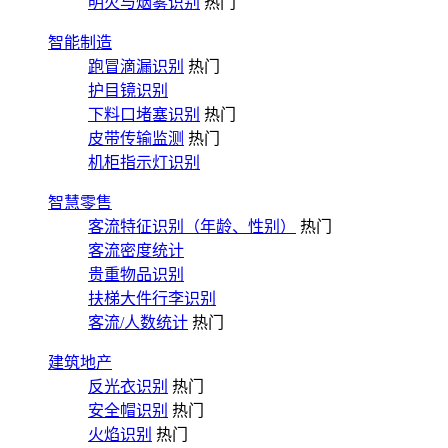
明火与烟雾识别
热门
智能制造
跑冒滴漏识别
热门
护目镜识别
下料口堵塞识别
热门
皮带传输监测
热门
机柜指示灯识别
智慧零售
客流特征识别（年龄、性别）
热门
客流密度统计
贵重物品识别
扶梯大件行李识别
客流/人数统计
热门
建筑地产
反光衣识别
热门
安全帽识别
热门
火焰识别
热门