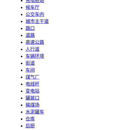
充电桩站
候车厅
公交车内
城市主干道
路口
道路
高速公路
人行道
车辆环境
街道
车间
煤气厂
电线杆
变电站
罐装口
输煤场
水泥罐车
仓库
后厨