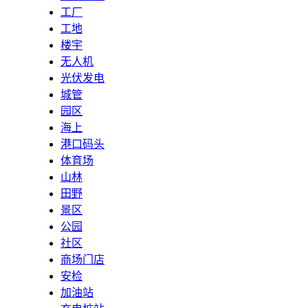
工厂
工地
楼宇
无人机
光伏发电
城管
园区
海上
港口码头
体育场
山林
田野
景区
公园
社区
商场门店
安检
加油站