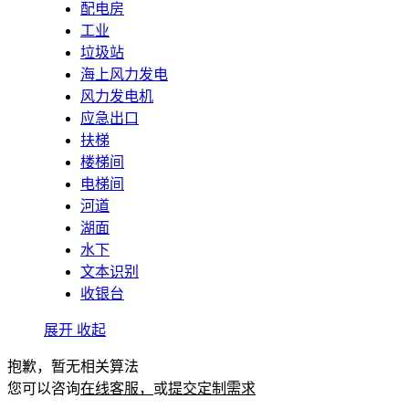
配电房
工业
垃圾站
海上风力发电
风力发电机
应急出口
扶梯
楼梯间
电梯间
河道
湖面
水下
文本识别
收银台
展开
收起
抱歉，暂无相关算法
您可以咨询
在线客服，
或
提交定制需求