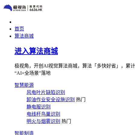
首页
算法商城
进入算法商城
极视角，开创AI视觉算法商城，算法「多快好省」，累计图像
“AI+全场景”落地
智慧能源
风电叶片缺陷识别
卸油作业安全设施识别
热门
静电服识别
电线杆鸟巢识别
明火与烟雾识别
热门
智能制造