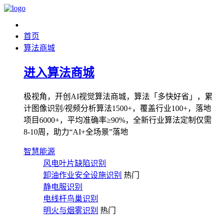
首页
算法商城
进入算法商城
极视角，开创AI视觉算法商城，算法「多快好省」，累
计图像识别/视频分析算法1500+，覆盖行业100+，落地
项目6000+，平均准确率≥90%，全新行业算法定制仅需
8-10周，助力“AI+全场景”落地
智慧能源
风电叶片缺陷识别
卸油作业安全设施识别
热门
静电服识别
电线杆鸟巢识别
明火与烟雾识别
热门