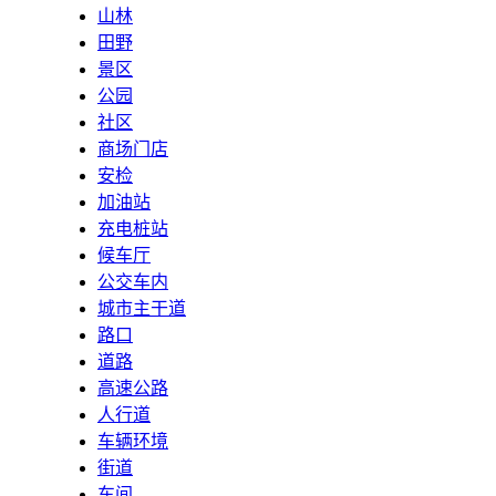
山林
田野
景区
公园
社区
商场门店
安检
加油站
充电桩站
候车厅
公交车内
城市主干道
路口
道路
高速公路
人行道
车辆环境
街道
车间