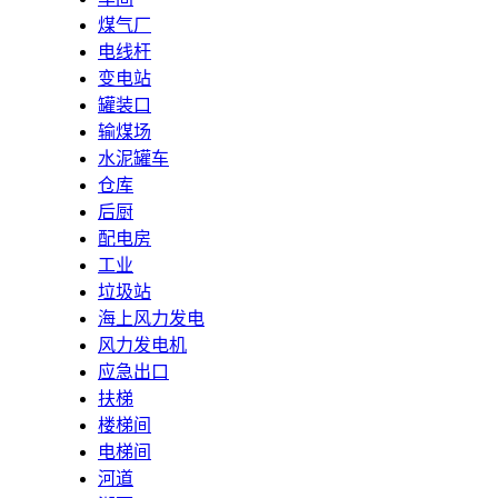
煤气厂
电线杆
变电站
罐装口
输煤场
水泥罐车
仓库
后厨
配电房
工业
垃圾站
海上风力发电
风力发电机
应急出口
扶梯
楼梯间
电梯间
河道