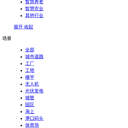
智慧养老
智慧农业
其他行业
展开
收起
场景
全部
城市道路
工厂
工地
楼宇
无人机
光伏发电
城管
园区
海上
港口码头
体育场