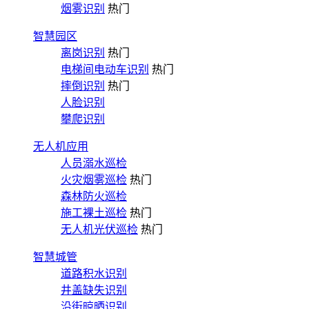
烟雾识别
热门
智慧园区
离岗识别
热门
电梯间电动车识别
热门
摔倒识别
热门
人脸识别
攀爬识别
无人机应用
人员溺水巡检
火灾烟雾巡检
热门
森林防火巡检
施工裸土巡检
热门
无人机光伏巡检
热门
智慧城管
道路积水识别
井盖缺失识别
沿街晾晒识别