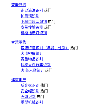
智能制造
跑冒滴漏识别
热门
护目镜识别
下料口堵塞识别
热门
皮带传输监测
热门
机柜指示灯识别
智慧零售
客流特征识别（年龄、性别）
热门
客流密度统计
贵重物品识别
扶梯大件行李识别
客流/人数统计
热门
建筑地产
反光衣识别
热门
安全帽识别
热门
火焰识别
热门
重型机械识别