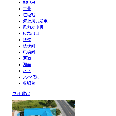
配电房
工业
垃圾站
海上风力发电
风力发电机
应急出口
扶梯
楼梯间
电梯间
河道
湖面
水下
文本识别
收银台
展开
收起