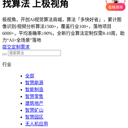
找算法 上极视角
极视角，开创AI视觉算法商城，算法「多快好省」，累计图
像识别/视频分析算法1500+，覆盖行业100+，落地项目
6000+，平均准确率≥90%，全新行业算法定制仅需8-10周，助
力“AI+全场景”落地
提交定制需求
行业
全部
智慧能源
智能制造
智慧零售
建筑地产
智慧矿山
智慧园区
无人机应用