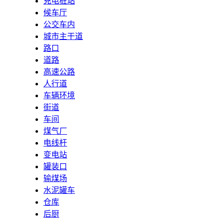
充电桩站
候车厅
公交车内
城市主干道
路口
道路
高速公路
人行道
车辆环境
街道
车间
煤气厂
电线杆
变电站
罐装口
输煤场
水泥罐车
仓库
后厨