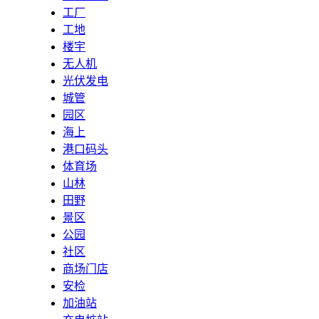
工厂
工地
楼宇
无人机
光伏发电
城管
园区
海上
港口码头
体育场
山林
田野
景区
公园
社区
商场门店
安检
加油站