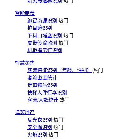
明火与烟雾识别
热门
智能制造
跑冒滴漏识别
热门
护目镜识别
下料口堵塞识别
热门
皮带传输监测
热门
机柜指示灯识别
智慧零售
客流特征识别（年龄、性别）
热门
客流密度统计
贵重物品识别
扶梯大件行李识别
客流/人数统计
热门
建筑地产
反光衣识别
热门
安全帽识别
热门
火焰识别
热门