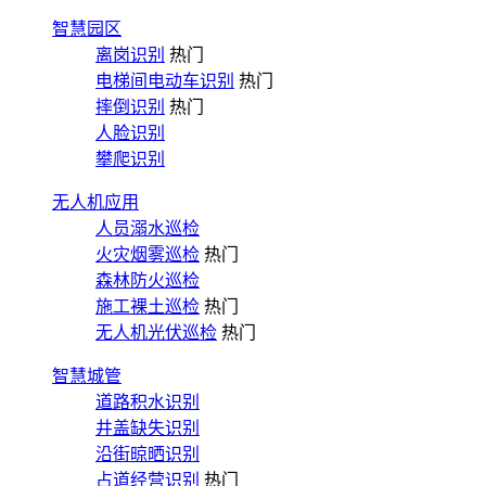
智慧园区
离岗识别
热门
电梯间电动车识别
热门
摔倒识别
热门
人脸识别
攀爬识别
无人机应用
人员溺水巡检
火灾烟雾巡检
热门
森林防火巡检
施工裸土巡检
热门
无人机光伏巡检
热门
智慧城管
道路积水识别
井盖缺失识别
沿街晾晒识别
占道经营识别
热门