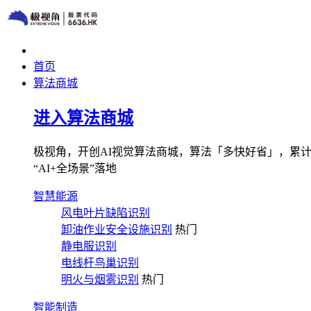
首页
算法商城
进入算法商城
极视角，开创AI视觉算法商城，算法「多快好省」，累计图像
“AI+全场景”落地
智慧能源
风电叶片缺陷识别
卸油作业安全设施识别
热门
静电服识别
电线杆鸟巢识别
明火与烟雾识别
热门
智能制造