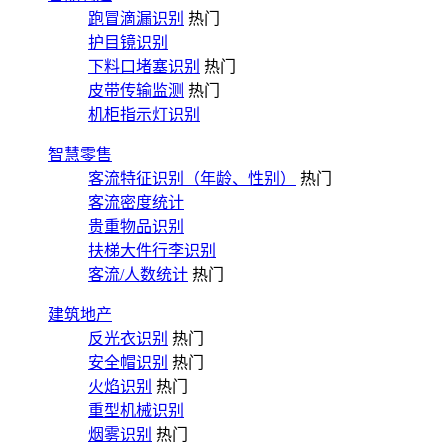
跑冒滴漏识别
热门
护目镜识别
下料口堵塞识别
热门
皮带传输监测
热门
机柜指示灯识别
智慧零售
客流特征识别（年龄、性别）
热门
客流密度统计
贵重物品识别
扶梯大件行李识别
客流/人数统计
热门
建筑地产
反光衣识别
热门
安全帽识别
热门
火焰识别
热门
重型机械识别
烟雾识别
热门