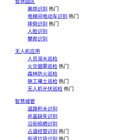
智慧园区
离岗识别
热门
电梯间电动车识别
热门
摔倒识别
热门
人脸识别
攀爬识别
无人机应用
人员溺水巡检
火灾烟雾巡检
热门
森林防火巡检
施工裸土巡检
热门
无人机光伏巡检
热门
智慧城管
道路积水识别
井盖缺失识别
沿街晾晒识别
占道经营识别
热门
街道垃圾识别
热门