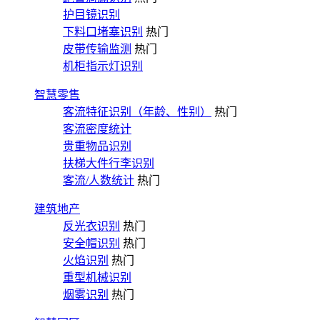
护目镜识别
下料口堵塞识别
热门
皮带传输监测
热门
机柜指示灯识别
智慧零售
客流特征识别（年龄、性别）
热门
客流密度统计
贵重物品识别
扶梯大件行李识别
客流/人数统计
热门
建筑地产
反光衣识别
热门
安全帽识别
热门
火焰识别
热门
重型机械识别
烟雾识别
热门