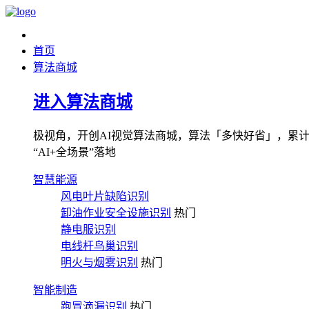
首页
算法商城
进入算法商城
极视角，开创AI视觉算法商城，算法「多快好省」，累计图像
“AI+全场景”落地
智慧能源
风电叶片缺陷识别
卸油作业安全设施识别
热门
静电服识别
电线杆鸟巢识别
明火与烟雾识别
热门
智能制造
跑冒滴漏识别
热门