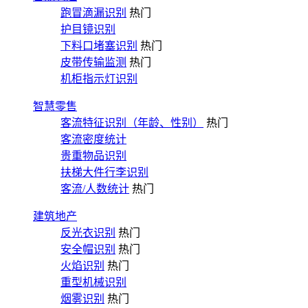
跑冒滴漏识别
热门
护目镜识别
下料口堵塞识别
热门
皮带传输监测
热门
机柜指示灯识别
智慧零售
客流特征识别（年龄、性别）
热门
客流密度统计
贵重物品识别
扶梯大件行李识别
客流/人数统计
热门
建筑地产
反光衣识别
热门
安全帽识别
热门
火焰识别
热门
重型机械识别
烟雾识别
热门