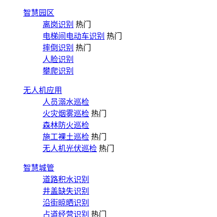
智慧园区
离岗识别
热门
电梯间电动车识别
热门
摔倒识别
热门
人脸识别
攀爬识别
无人机应用
人员溺水巡检
火灾烟雾巡检
热门
森林防火巡检
施工裸土巡检
热门
无人机光伏巡检
热门
智慧城管
道路积水识别
井盖缺失识别
沿街晾晒识别
占道经营识别
热门