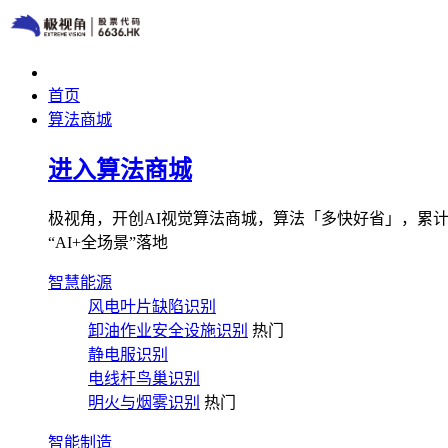
首页
算法商城
进入算法商城
极视角，开创AI视觉算法商城，算法「多快好省」，累计图像
“AI+全场景”落地
智慧能源
风电叶片缺陷识别
卸油作业安全设施识别
热门
静电服识别
电线杆鸟巢识别
明火与烟雾识别
热门
智能制造