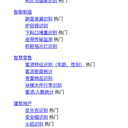
明火与烟雾识别
热门
智能制造
跑冒滴漏识别
热门
护目镜识别
下料口堵塞识别
热门
皮带传输监测
热门
机柜指示灯识别
智慧零售
客流特征识别（年龄、性别）
热门
客流密度统计
贵重物品识别
扶梯大件行李识别
客流/人数统计
热门
建筑地产
反光衣识别
热门
安全帽识别
热门
火焰识别
热门