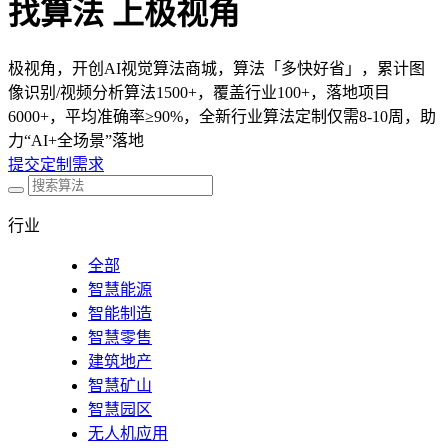
找算法 上极视角
极视角，开创AI视觉算法商城，算法「多快好省」，累计图
像识别/视频分析算法1500+，覆盖行业100+，落地项目
6000+，平均准确率≥90%，全新行业算法定制仅需8-10周，助
力“AI+全场景”落地
提交定制需求
行业
全部
智慧能源
智能制造
智慧零售
建筑地产
智慧矿山
智慧园区
无人机应用