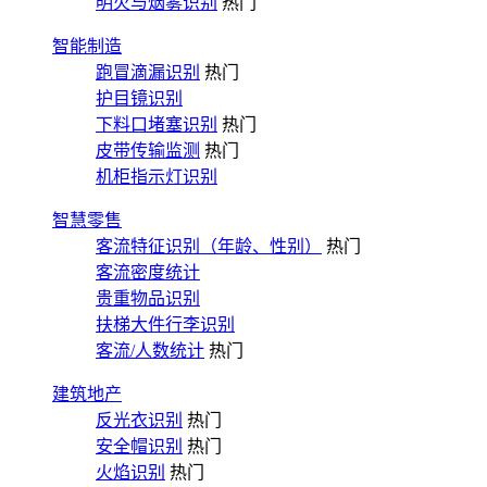
明火与烟雾识别
热门
智能制造
跑冒滴漏识别
热门
护目镜识别
下料口堵塞识别
热门
皮带传输监测
热门
机柜指示灯识别
智慧零售
客流特征识别（年龄、性别）
热门
客流密度统计
贵重物品识别
扶梯大件行李识别
客流/人数统计
热门
建筑地产
反光衣识别
热门
安全帽识别
热门
火焰识别
热门