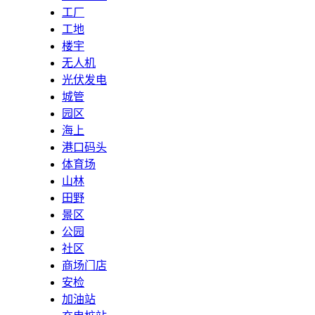
工厂
工地
楼宇
无人机
光伏发电
城管
园区
海上
港口码头
体育场
山林
田野
景区
公园
社区
商场门店
安检
加油站