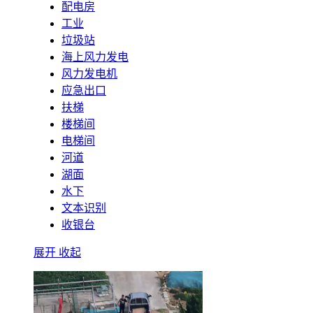
配电房
工业
垃圾站
海上风力发电
风力发电机
应急出口
扶梯
楼梯间
电梯间
河道
湖面
水下
文本识别
收银台
展开
收起