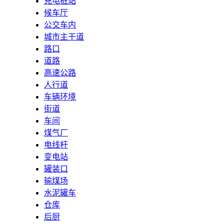
充电桩站
候车厅
公交车内
城市主干道
路口
道路
高速公路
人行道
车辆环境
街道
车间
煤气厂
电线杆
变电站
罐装口
输煤场
水泥罐车
仓库
后厨