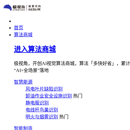
首页
算法商城
进入算法商城
极视角，开创AI视觉算法商城，算法「多快好省」，累计图像
“AI+全场景”落地
智慧能源
风电叶片缺陷识别
卸油作业安全设施识别
热门
静电服识别
电线杆鸟巢识别
明火与烟雾识别
热门
智能制造