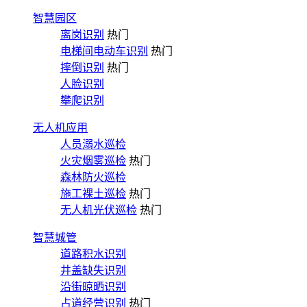
智慧园区
离岗识别
热门
电梯间电动车识别
热门
摔倒识别
热门
人脸识别
攀爬识别
无人机应用
人员溺水巡检
火灾烟雾巡检
热门
森林防火巡检
施工裸土巡检
热门
无人机光伏巡检
热门
智慧城管
道路积水识别
井盖缺失识别
沿街晾晒识别
占道经营识别
热门