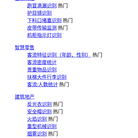
跑冒滴漏识别
热门
护目镜识别
下料口堵塞识别
热门
皮带传输监测
热门
机柜指示灯识别
智慧零售
客流特征识别（年龄、性别）
热门
客流密度统计
贵重物品识别
扶梯大件行李识别
客流/人数统计
热门
建筑地产
反光衣识别
热门
安全帽识别
热门
火焰识别
热门
重型机械识别
烟雾识别
热门