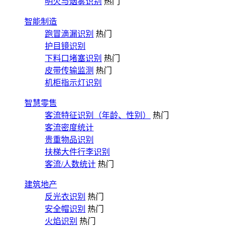
明火与烟雾识别
热门
智能制造
跑冒滴漏识别
热门
护目镜识别
下料口堵塞识别
热门
皮带传输监测
热门
机柜指示灯识别
智慧零售
客流特征识别（年龄、性别）
热门
客流密度统计
贵重物品识别
扶梯大件行李识别
客流/人数统计
热门
建筑地产
反光衣识别
热门
安全帽识别
热门
火焰识别
热门