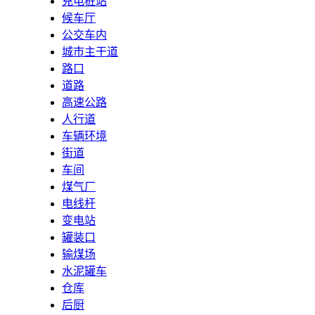
充电桩站
候车厅
公交车内
城市主干道
路口
道路
高速公路
人行道
车辆环境
街道
车间
煤气厂
电线杆
变电站
罐装口
输煤场
水泥罐车
仓库
后厨