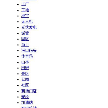
工厂
工地
楼宇
无人机
光伏发电
城管
园区
海上
港口码头
体育场
山林
田野
景区
公园
社区
商场门店
安检
加油站