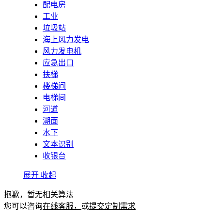
配电房
工业
垃圾站
海上风力发电
风力发电机
应急出口
扶梯
楼梯间
电梯间
河道
湖面
水下
文本识别
收银台
展开
收起
抱歉，暂无相关算法
您可以咨询
在线客服，
或
提交定制需求