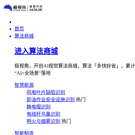
首页
算法商城
进入算法商城
极视角，开创AI视觉算法商城，算法「多快好省」，累计图像
“AI+全场景”落地
智慧能源
风电叶片缺陷识别
卸油作业安全设施识别
热门
静电服识别
电线杆鸟巢识别
明火与烟雾识别
热门
智能制造