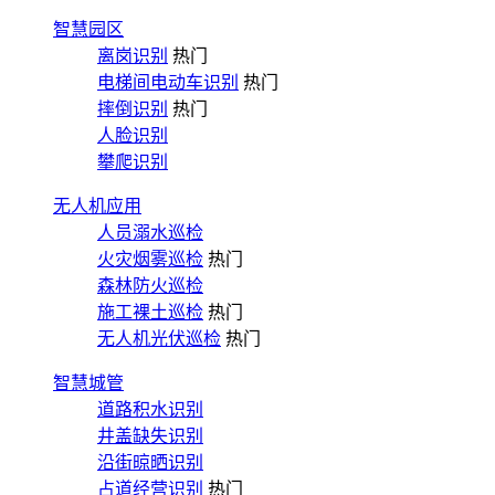
智慧园区
离岗识别
热门
电梯间电动车识别
热门
摔倒识别
热门
人脸识别
攀爬识别
无人机应用
人员溺水巡检
火灾烟雾巡检
热门
森林防火巡检
施工裸土巡检
热门
无人机光伏巡检
热门
智慧城管
道路积水识别
井盖缺失识别
沿街晾晒识别
占道经营识别
热门