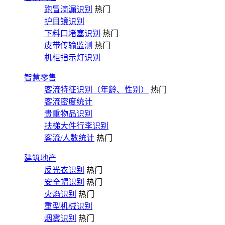
跑冒滴漏识别
热门
护目镜识别
下料口堵塞识别
热门
皮带传输监测
热门
机柜指示灯识别
智慧零售
客流特征识别（年龄、性别）
热门
客流密度统计
贵重物品识别
扶梯大件行李识别
客流/人数统计
热门
建筑地产
反光衣识别
热门
安全帽识别
热门
火焰识别
热门
重型机械识别
烟雾识别
热门