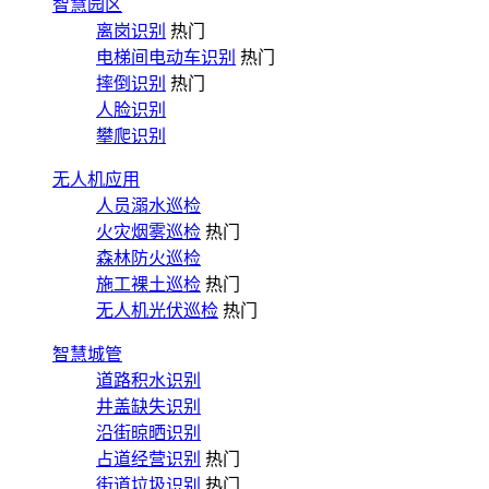
智慧园区
离岗识别
热门
电梯间电动车识别
热门
摔倒识别
热门
人脸识别
攀爬识别
无人机应用
人员溺水巡检
火灾烟雾巡检
热门
森林防火巡检
施工裸土巡检
热门
无人机光伏巡检
热门
智慧城管
道路积水识别
井盖缺失识别
沿街晾晒识别
占道经营识别
热门
街道垃圾识别
热门