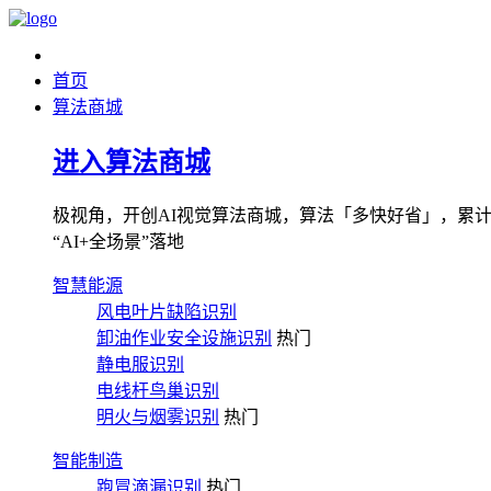
首页
算法商城
进入算法商城
极视角，开创AI视觉算法商城，算法「多快好省」，累计图像
“AI+全场景”落地
智慧能源
风电叶片缺陷识别
卸油作业安全设施识别
热门
静电服识别
电线杆鸟巢识别
明火与烟雾识别
热门
智能制造
跑冒滴漏识别
热门