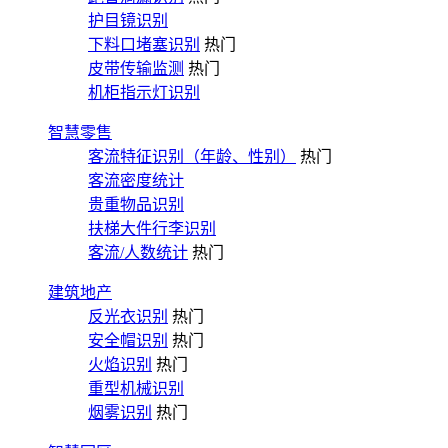
护目镜识别
下料口堵塞识别
热门
皮带传输监测
热门
机柜指示灯识别
智慧零售
客流特征识别（年龄、性别）
热门
客流密度统计
贵重物品识别
扶梯大件行李识别
客流/人数统计
热门
建筑地产
反光衣识别
热门
安全帽识别
热门
火焰识别
热门
重型机械识别
烟雾识别
热门