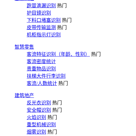
跑冒滴漏识别
热门
护目镜识别
下料口堵塞识别
热门
皮带传输监测
热门
机柜指示灯识别
智慧零售
客流特征识别（年龄、性别）
热门
客流密度统计
贵重物品识别
扶梯大件行李识别
客流/人数统计
热门
建筑地产
反光衣识别
热门
安全帽识别
热门
火焰识别
热门
重型机械识别
烟雾识别
热门