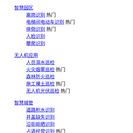
智慧园区
离岗识别
热门
电梯间电动车识别
热门
摔倒识别
热门
人脸识别
攀爬识别
无人机应用
人员溺水巡检
火灾烟雾巡检
热门
森林防火巡检
施工裸土巡检
热门
无人机光伏巡检
热门
智慧城管
道路积水识别
井盖缺失识别
沿街晾晒识别
占道经营识别
热门