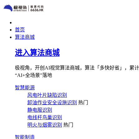
首页
算法商城
进入算法商城
极视角，开创AI视觉算法商城，算法「多快好省」，累计图像
“AI+全场景”落地
智慧能源
风电叶片缺陷识别
卸油作业安全设施识别
热门
静电服识别
电线杆鸟巢识别
明火与烟雾识别
热门
智能制造