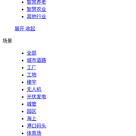
智慧养老
智慧农业
其他行业
展开
收起
场景
全部
城市道路
工厂
工地
楼宇
无人机
光伏发电
城管
园区
海上
港口码头
体育场