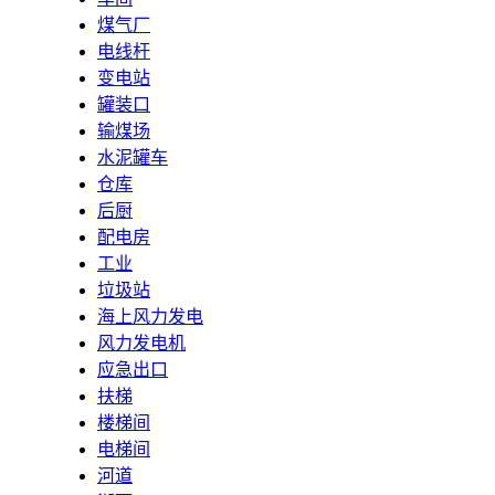
煤气厂
电线杆
变电站
罐装口
输煤场
水泥罐车
仓库
后厨
配电房
工业
垃圾站
海上风力发电
风力发电机
应急出口
扶梯
楼梯间
电梯间
河道