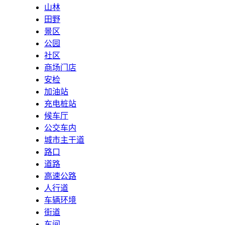
山林
田野
景区
公园
社区
商场门店
安检
加油站
充电桩站
候车厅
公交车内
城市主干道
路口
道路
高速公路
人行道
车辆环境
街道
车间