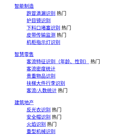
智能制造
跑冒滴漏识别
热门
护目镜识别
下料口堵塞识别
热门
皮带传输监测
热门
机柜指示灯识别
智慧零售
客流特征识别（年龄、性别）
热门
客流密度统计
贵重物品识别
扶梯大件行李识别
客流/人数统计
热门
建筑地产
反光衣识别
热门
安全帽识别
热门
火焰识别
热门
重型机械识别