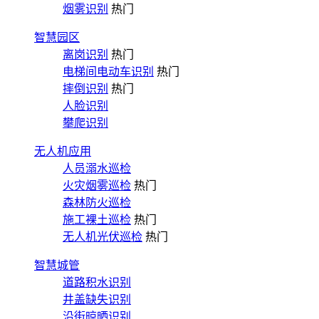
烟雾识别
热门
智慧园区
离岗识别
热门
电梯间电动车识别
热门
摔倒识别
热门
人脸识别
攀爬识别
无人机应用
人员溺水巡检
火灾烟雾巡检
热门
森林防火巡检
施工裸土巡检
热门
无人机光伏巡检
热门
智慧城管
道路积水识别
井盖缺失识别
沿街晾晒识别