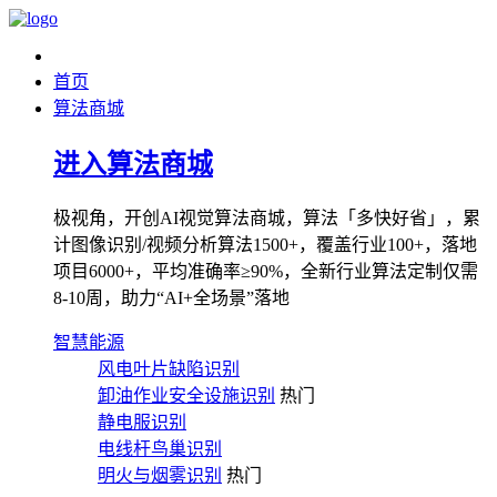
首页
算法商城
进入算法商城
极视角，开创AI视觉算法商城，算法「多快好省」，累
计图像识别/视频分析算法1500+，覆盖行业100+，落地
项目6000+，平均准确率≥90%，全新行业算法定制仅需
8-10周，助力“AI+全场景”落地
智慧能源
风电叶片缺陷识别
卸油作业安全设施识别
热门
静电服识别
电线杆鸟巢识别
明火与烟雾识别
热门