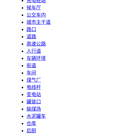
充电桩站
候车厅
公交车内
城市主干道
路口
道路
高速公路
人行道
车辆环境
街道
车间
煤气厂
电线杆
变电站
罐装口
输煤场
水泥罐车
仓库
后厨