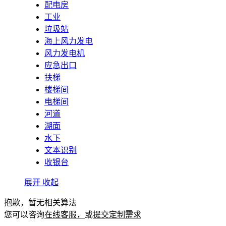
配电房
工业
垃圾站
海上风力发电
风力发电机
应急出口
扶梯
楼梯间
电梯间
河道
湖面
水下
文本识别
收银台
展开
收起
抱歉，暂无相关算法
您可以咨询
在线客服，
或
提交定制需求