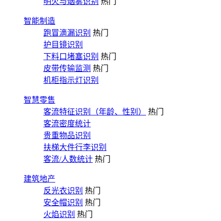
明火与烟雾识别
热门
智能制造
跑冒滴漏识别
热门
护目镜识别
下料口堵塞识别
热门
皮带传输监测
热门
机柜指示灯识别
智慧零售
客流特征识别（年龄、性别）
热门
客流密度统计
贵重物品识别
扶梯大件行李识别
客流/人数统计
热门
建筑地产
反光衣识别
热门
安全帽识别
热门
火焰识别
热门